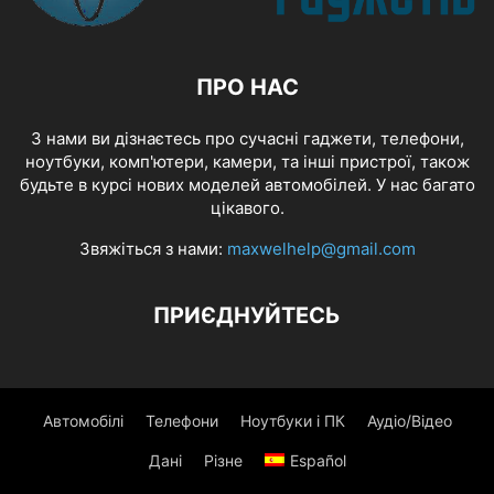
ПРО НАС
З нами ви дізнаєтесь про сучасні гаджети, телефони,
ноутбуки, комп'ютери, камери, та інші пристрої, також
будьте в курсі нових моделей автомобілей. У нас багато
цікавого.
Звяжіться з нами:
maxwelhelp@gmail.com
ПРИЄДНУЙТЕСЬ
Автомобілі
Телефони
Ноутбуки і ПК
Аудіо/Відео
Дані
Різне
Español