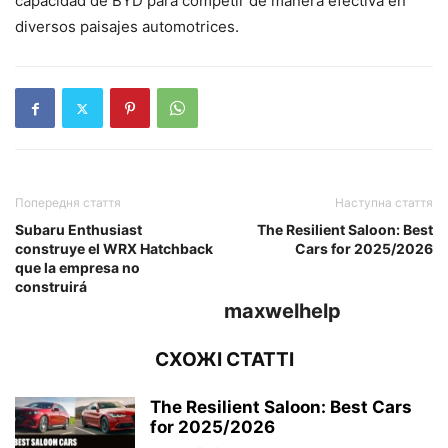
capacidad de BYD para competir de manera efectiva en
diversos paisajes automotrices.
Попередня стаття
Наступна стаття
Subaru Enthusiast
The Resilient Saloon: Best
construye el WRX Hatchback
Cars for 2025/2026
que la empresa no
construirá
maxwelhelp
СХОЖІ СТАТТІ
The Resilient Saloon: Best Cars
for 2025/2026