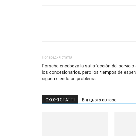
Попередня стаття
Porsche encabeza la satisfacción del servicio
los concesionarios, pero los tiempos de esper
siguen siendo un problema
СХОЖІ СТАТТІ
Від цього автора