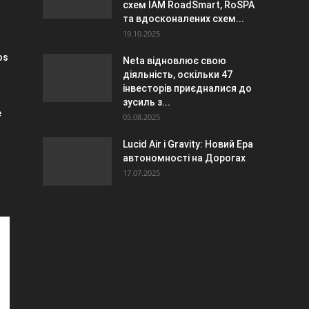
схем IAM RoadSmart, RoSPA
та вдосконалених схем...
19.10.2025
os
Neta відновлює свою
діяльність, оскільки 47
інвесторів приєдналися до
зусиль з...
e
05.08.2025
Lucid Air і Gravity: Новий Ера
автономності на Дорогах
17.07.2025