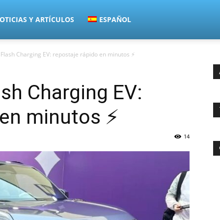
OTICIAS Y ARTÍCULOS
ESPAÑOL
 Flash Charging EV: repostaje rápido en minutos ⚡
ash Charging EV:
 en minutos ⚡
14