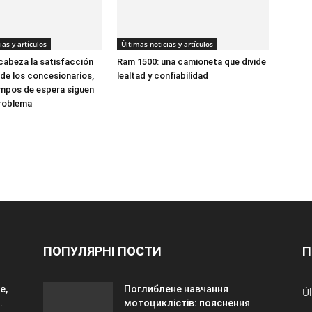
ias y artículos
Últimas noticias y artículos
abeza la satisfacción
Ram 1500: una camioneta que divide
 de los concesionarios,
lealtad y confiabilidad
empos de espera siguen
problema
ПОПУЛЯРНІ ПОСТИ
П
e,
Поглиблене навчання
Úl
.
мотоциклістів: пояснення