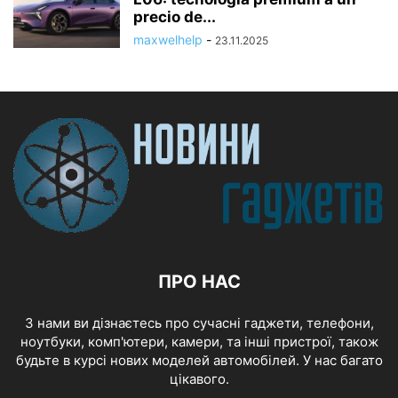
precio de...
maxwelhelp
-
23.11.2025
ПРО НАС
З нами ви дізнаєтесь про сучасні гаджети, телефони,
ноутбуки, комп'ютери, камери, та інші пристрої, також
будьте в курсі нових моделей автомобілей. У нас багато
цікавого.