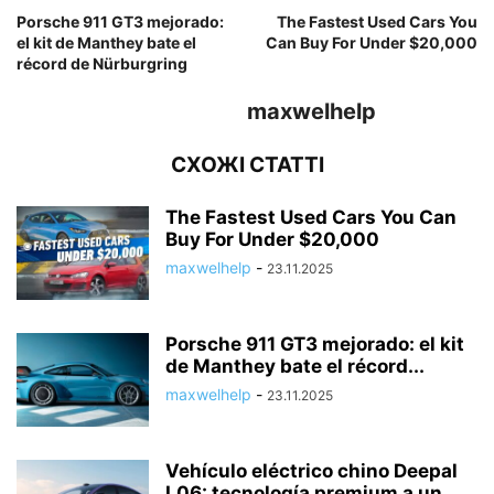
Porsche 911 GT3 mejorado:
The Fastest Used Cars You
el kit de Manthey bate el
Can Buy For Under $20,000
récord de Nürburgring
maxwelhelp
СХОЖІ СТАТТІ
The Fastest Used Cars You Can
Buy For Under $20,000
maxwelhelp
-
23.11.2025
Porsche 911 GT3 mejorado: el kit
de Manthey bate el récord...
maxwelhelp
-
23.11.2025
Vehículo eléctrico chino Deepal
L06: tecnología premium a un