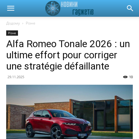
Новини
Додому
Різне
Різне
гаджетів
Alfa Romeo Tonale 2026 : un
ultime effort pour corriger
та
une stratégie défaillante
29.11.2025
10
автомобілів