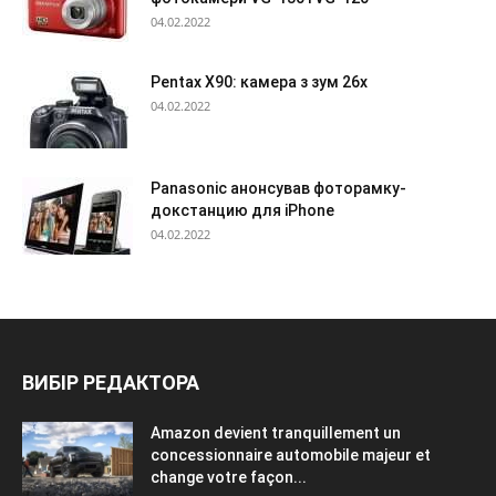
04.02.2022
Pentax X90: камера з зум 26х
04.02.2022
Panasonic анонсував фоторамку-
докстанцию для iPhone
04.02.2022
ВИБІР РЕДАКТОРА
Amazon devient tranquillement un
concessionnaire automobile majeur et
change votre façon...