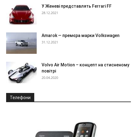
У Женеві представлять Ferrari FF
28.12.2021
Amarok — премєра марки Volkswagen
31.12.2021
Volvo Air Motion – концепт на стисненому
повітрі
20.04.2020
Телефони