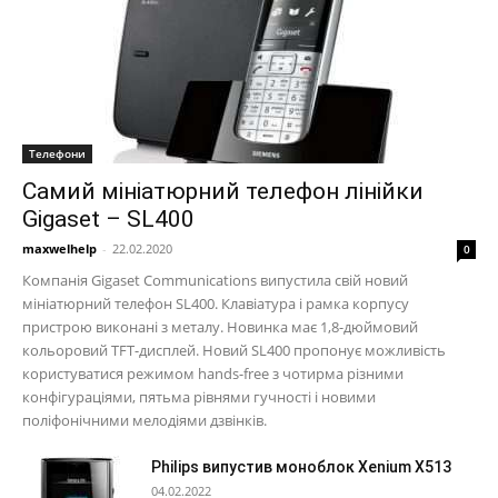
Телефони
Самий мініатюрний телефон лінійки
Gigaset – SL400
maxwelhelp
-
22.02.2020
0
Компанія Gigaset Communications випустила свій новий
мініатюрний телефон SL400. Клавіатура і рамка корпусу
пристрою виконані з металу. Новинка має 1,8-дюймовий
кольоровий TFT-дисплей. Новий SL400 пропонує можливість
користуватися режимом hands-free з чотирма різними
конфігураціями, пятьма рівнями гучності і новими
поліфонічними мелодіями дзвінків.
Philips випустив моноблок Xenium X513
04.02.2022