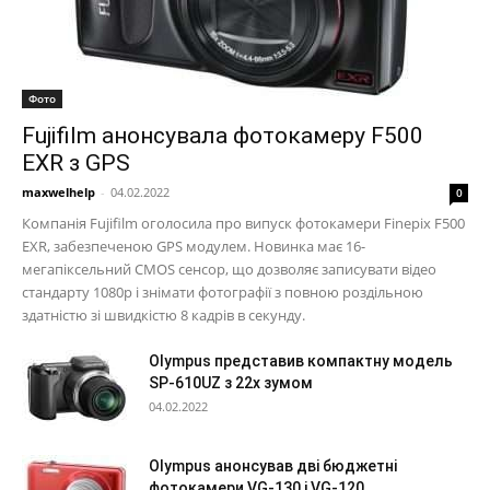
Фото
Fujifilm анонсувала фотокамеру F500
EXR з GPS
maxwelhelp
-
04.02.2022
0
Компанія Fujifilm оголосила про випуск фотокамери Finepix F500
EXR, забезпеченою GPS модулем. Новинка має 16-
мегапіксельний CMOS сенсор, що дозволяє записувати відео
стандарту 1080p і знімати фотографії з повною роздільною
здатністю зі швидкістю 8 кадрів в секунду.
Olympus представив компактну модель
SP-610UZ з 22х зумом
04.02.2022
Olympus анонсував дві бюджетні
фотокамери VG-130 і VG-120