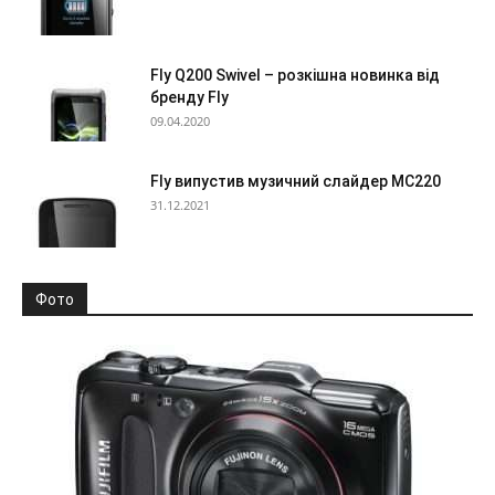
Fly Q200 Swivel – розкішна новинка від
бренду Fly
09.04.2020
Fly випустив музичний слайдер MC220
31.12.2021
Фото