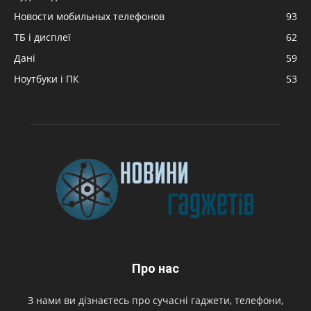
Новости мобильных телефонов
93
ТБ і дисплеї
62
Дані
59
Ноутбуки і ПК
53
Про нас
З нами ви дізнаєтесь про сучасні гаджети, телефони,