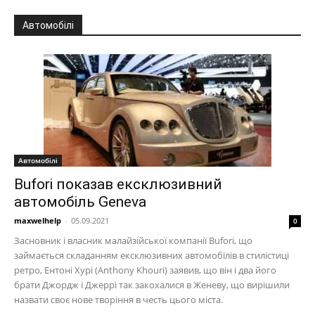
Автомобілі
Автомобілі
Bufori показав ексклюзивний
автомобіль Geneva
maxwelhelp
-
05.09.2021
0
Засновник і власник малайзійської компанії Bufori, що
займається складанням ексклюзивних автомобілів в стилістиці
ретро, Ентоні Хурі (Anthony Khouri) заявив, що він і два його
брати Джордж і Джеррі так закохалися в Женеву, що вирішили
назвати своє нове творіння в честь цього міста.