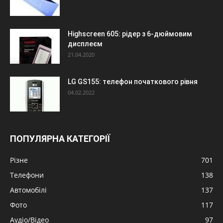
Highscreen 605: рідер з 6-дюймовим
дисплеєм
21.04.2020
LG GS155: телефон початкового рівня
04.02.2022
ПОПУЛЯРНА КАТЕГОРІЇ
Різне
701
Телефони
138
Автомобілі
137
Фото
117
Аудіо/Відео
97