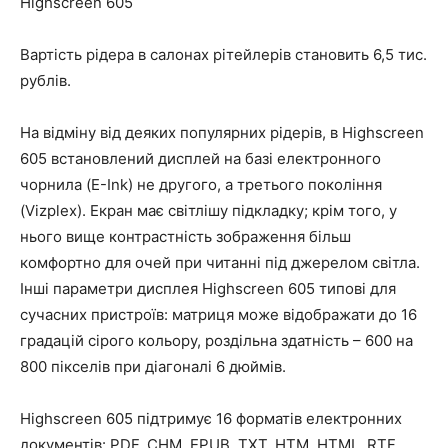
Highscreen 605
Вартість рідера в салонах рітейлерів становить 6,5 тис.
рублів.
На відміну від деяких популярних рідерів, в Highscreen
605 встановлений дисплей на базі електронного
чорнила (E-Ink) не другого, а третього покоління
(Vizplex). Екран має світлішу підкладку; крім того, у
нього вище контрастність зображення більш
комфортно для очей при читанні під джерелом світла.
Інші параметри дисплея Highscreen 605 типові для
сучасних пристроїв: матриця може відображати до 16
градацій сірого кольору, роздільна здатність – 600 на
800 пікселів при діагоналі 6 дюймів.
Highscreen 605 підтримує 16 форматів електронних
документів: PDF, CHM, EPUB, TXT, HTM, HTML, RTF,