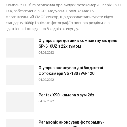
Компанія Fujifilm оголосила про випуск фотокамери Finepix F500
EXR, забезпеченою GPS модулем. Новинка має 16-
мегапіксельний CMOS сенсор, що дозволяє записувати відео
стандарту 1080p і знімати фотографії з повною роздільною
здатністю зі швидкістю 8 кадрів в секунду.
Olympus представив компактну модель
SP-610UZ з 22х зумом
04.02.2022
Olympus анонсував дві бюджетні
фотокамери VG-130 і VG-120
04.02.2022
Pentax X90: камера з зум 26х
04.02.2022
Panasonic анонсував фоторамку-