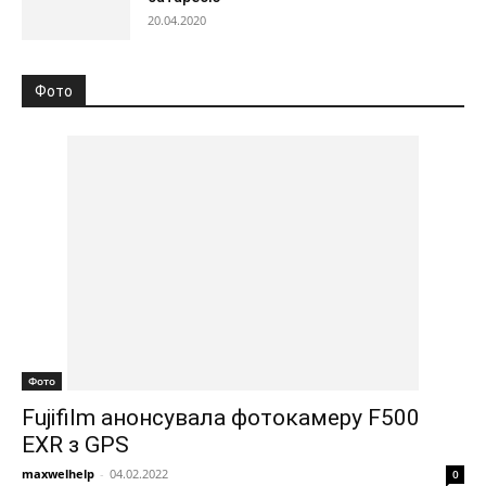
20.04.2020
Фото
Фото
Fujifilm анонсувала фотокамеру F500
EXR з GPS
maxwelhelp
-
04.02.2022
0