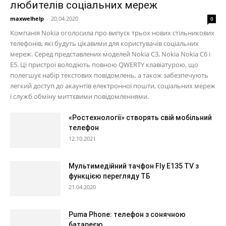
любителів соціальних мереж
maxwelhelp
-
20.04.2020
0
Компанія Nokia оголосила про випуск трьох нових стільникових
телефонів, які будуть цікавими для користувачів соціальних
мереж. Серед представлених моделей Nokia C3, Nokia Nokia C6 і
E5. Ці пристрої володіють повною QWERTY клавіатурою, що
полегшує набір текстових повідомлень, а також забезпечують
легкий доступ до акаунтів електронної пошти, соціальних мереж
і служб обміну миттєвими повідомленнями.
«Ростехнології» створять свій мобільний
телефон
12.10.2021
Мультимедійний тачфон Fly E135 TV з
функцією перегляду ТБ
21.04.2020
Puma Phone: телефон з сонячною
батареєю