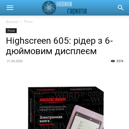
Новини
Додому
Різне
Різне
гаджетів
Highscreen 605: рідер з 6-
дюймовим дисплеєм
та
21.04.2020
3374
автомобілів