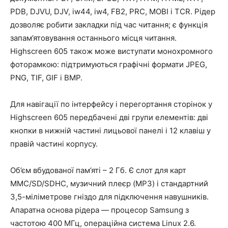
PDB, DJVU, DJV, iw44, iw4, FB2, PRC, MOBI і TCR. Рідер
дозволяє робити закладки під час читання; є функція
запам’ятовування останнього місця читання.
Highscreen 605 також може виступати монохромного
фоторамкою: підтримуються графічні формати JPEG,
PNG, TIF, GIF і BMP.
Для навігації по інтерфейсу і перегортання сторінок у
Highscreen 605 передбачені дві групи елементів: дві
кнопки в нижній частині лицьової панелі і 12 клавіш у
правій частині корпусу.
Об’єм вбудованої пам’яті – 2 Гб. Є слот для карт
MMC/SD/SDHC, музичний плеєр (MP3) і стандартний
3,5-міліметрове гніздо для підключення навушників.
Апаратна основа рідера — процесор Samsung з
частотою 400 МГц, операційна система Linux 2.6.