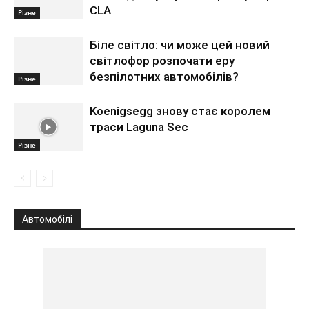
CLA
Різне
Біле світло: чи може цей новий
світлофор розпочати еру
безпілотних автомобілів?
Різне
Koenigsegg знову стає королем
траси Laguna Sec
Різне
Автомобілі