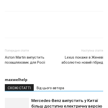
Попередня стаття
Наступна стаття
Aston Martin випустить
Lexus покаже в Женеві
позашляховик для Росії
абсолютно новий гібрид
maxwelhelp
СХОЖІ СТАТТІ
Від цього автора
Mercedes-Benz випустить у Китаї
більш доступну електричну версію