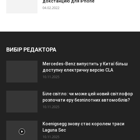
докстанцию для iPhone
04.02.2022
ВИБІР РЕДАКТОРА
Mercedes-Benz випустить у Китаї більш
доступну електричну версію CLA
10.11.2025
Біле світло: чи може цей новий світлофор
розпочати еру безпілотних автомобілів?
10.11.2025
Koenigsegg знову стає королем траси
Laguna Sec
10.11.2025