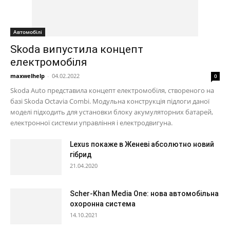
Автомобілі
Skoda випустила концепт
електромобіля
maxwelhelp
-
04.02.2022
0
Skoda Auto представила концепт електромобіля, створеного на
базі Skoda Octavia Combi. Модульна конструкція підлоги даної
моделі підходить для установки блоку акумуляторних батарей,
електронної системи управління і електродвигуна.
Lexus покаже в Женеві абсолютно новий
гібрид
21.04.2020
Scher-Khan Media One: нова автомобільна
охоронна система
14.10.2021