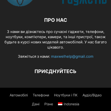
ПРО НАС
З нами ви дізнаєтесь про сучасні гаджети, телефони,
ноутбуки, комп'ютери, камери, та інші пристрої, також
будьте в курсі нових моделей автомобілей. У нас багато
цікавого.
Звяжіться з нами:
maxwelhelp@gmail.com
ПРИЄДНУЙТЕСЬ
Автомобілі
Телефони
Ноутбуки і ПК
Аудіо/Відео
Дані
Різне
Indonesia