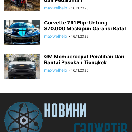
dan Pedalaman
maxwelhelp
-
16.11.2025
Corvette ZR1 Flip: Untung
$70.000 Meskipun Garansi Batal
maxwelhelp
-
16.11.2025
GM Mempercepat Peralihan Dari
Rantai Pasokan Tiongkok
maxwelhelp
-
16.11.2025