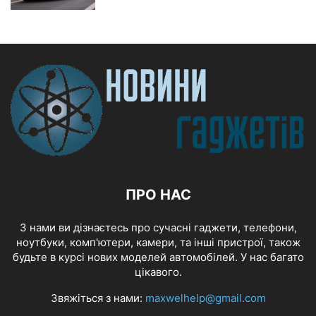
ПРО НАС
З нами ви дізнаєтесь про сучасні гаджети, телефони,
ноутбуки, комп'ютери, камери, та інші пристрої, також
будьте в курсі нових моделей автомобілей. У нас багато
цікавого.
Звяжіться з нами:
maxwelhelp@gmail.com