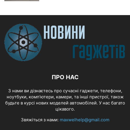
ПРО НАС
З нами ви дізнаєтесь про сучасні гаджети, телефони,
ноутбуки, комп'ютери, камери, та інші пристрої, також
будьте в курсі нових моделей автомобілей. У нас багато
цікавого.
Звяжіться з нами:
maxwelhelp@gmail.com