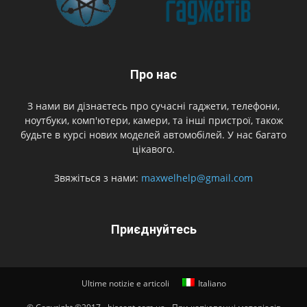
Про нас
З нами ви дізнаєтесь про сучасні гаджети, телефони,
ноутбуки, комп'ютери, камери, та інші пристрої, також
будьте в курсі нових моделей автомобілей. У нас багато
цікавого.
Звяжіться з нами:
maxwelhelp@gmail.com
Приєднуйтесь
Ultime notizie e articoli
Italiano