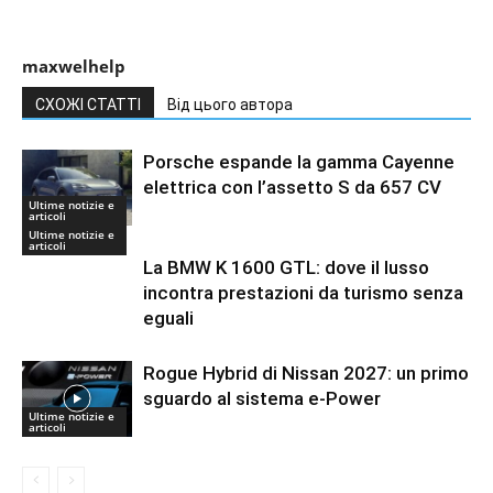
maxwelhelp
СХОЖІ СТАТТІ
Від цього автора
Porsche espande la gamma Cayenne
elettrica con l’assetto S da 657 CV
Ultime notizie e
articoli
Ultime notizie e
articoli
La BMW K 1600 GTL: dove il lusso
incontra prestazioni da turismo senza
eguali
Rogue Hybrid di Nissan 2027: un primo
sguardo al sistema e-Power
Ultime notizie e
articoli