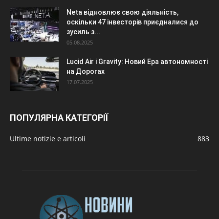
Neta відновлює свою діяльність,
оскільки 47 інвесторів приєдналися до
зусиль з...
05.08.2025
Lucid Air і Gravity: Новий Ера автономності
на Дорогах
17.07.2025
ПОПУЛЯРНА КАТЕГОРІЇ
Ultime notizie e articoli
883