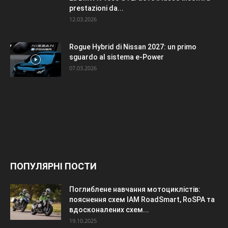
prestazioni da...
12.03.2026
Rogue Hybrid di Nissan 2027: un primo
sguardo al sistema e-Power
07.03.2026
ПОПУЛЯРНІ ПОСТИ
Поглиблене навчання мотоциклістів:
пояснення схем IAM RoadSmart, RoSPA та
вдосконалених схем...
19.10.2025