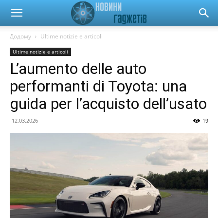
Новини
Додому
Ultime notizie e articoli
Ultime notizie e articoli
гаджетів
L’aumento delle auto
performanti di Toyota: una
та
guida per l’acquisto dell’usato
12.03.2026
19
автомобілів