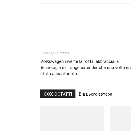
Попередня стаття
Volkswagen inverte la rotta: abbraccia la
tecnologia dei range extender che una volta er
stata accantonata
СХОЖІ СТАТТІ
Від цього автора