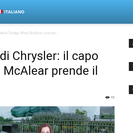
ITALIANO
po della Dodge Matt McAlear prende...
di Chrysler: il capo
 McAlear prende il
11