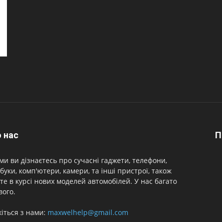
 нас
П
ми ви дізнаєтесь про сучасні гаджети, телефони,
буки, комп'ютери, камери, та інші пристрої, також
те в курсі нових моделей автомобілей. У нас багато
вого.
іться з нами:
maxwelhelp@gmail.com