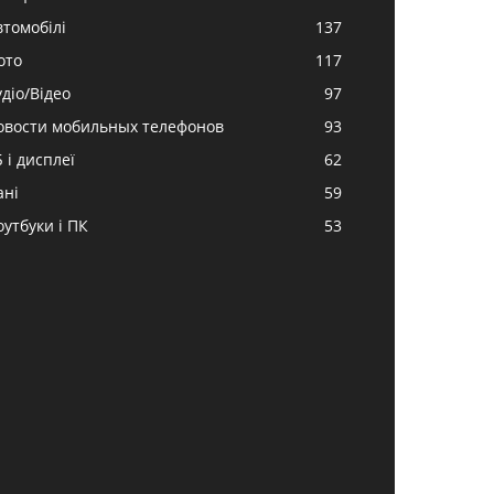
втомобілі
137
ото
117
удіо/Відео
97
овости мобильных телефонов
93
 і дисплеї
62
ані
59
оутбуки і ПК
53