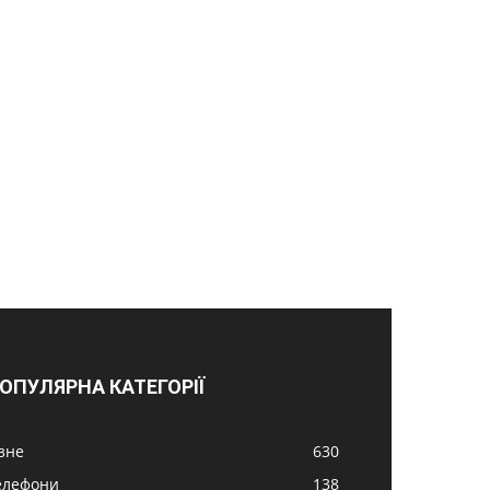
ОПУЛЯРНА КАТЕГОРІЇ
ізне
630
елефони
138