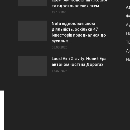
схем IAM RoadSmart, RoSPA
та вдосконалених схем...
А
19.10.2025
Ф
Neta відновлює свою
А
діяльність, оскільки 47
Н
інвесторів приєдналися до
зусиль з...
ТБ
05.08.2025
Д
Lucid Air і Gravity: Новий Ера
Н
автономності на Дорогах
17.07.2025