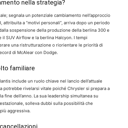
amento nella strategia?
nale; segnala un potenziale cambiamento nell’approccio
l, attribuita a “motivi personali”, arriva dopo un periodo
to dalla sospensione della produzione della berlina 300 e
 il SUV Airflow e la berlina Halcyon. I tempi
are una ristrutturazione o riorientare le priorità di
 record di McAlear con Dodge.
lto familiare
antis include un ruolo chiave nel lancio dell’attuale
 potrebbe rivelarsi vitale poiché Chrysler si prepara a
la fine dell’anno. La sua leadership simultanea su
stazionale, solleva dubbi sulla possibilità che
più aggressiva.
 cancellazioni