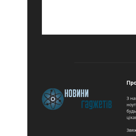
Про
З на
ноут
будь
ціка
Звяж