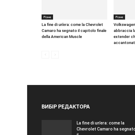
Різне
Різне
La fine di un’era: come la Chevrolet
Volkswagen 
Camaro ha segnato il capitolo finale
abbraccia l
della American Muscle
extender ch
accantonat
ВИБІР РЕДАКТОРА
La fine di un’era: come la
Chevrolet Camaro ha segnat