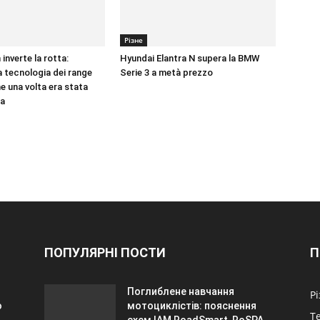
Різне
inverte la rotta:
Hyundai Elantra N supera la BMW
a tecnologia dei range
Serie 3 a metà prezzo
e una volta era stata
a
ПОПУЛЯРНІ ПОСТИ
П
Поглиблене навчання
Р
o
мотоциклістів: пояснення
Т