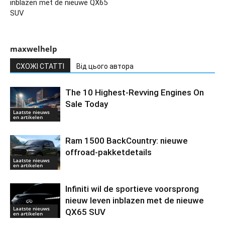
inblazen met de nieuwe QX65
SUV
maxwelhelp
СХОЖІ СТАТТІ
Від цього автора
The 10 Highest-Revving Engines On
Sale Today
Laatste nieuws
en artikelen
Ram 1500 BackCountry: nieuwe
offroad-pakketdetails
Laatste nieuws
en artikelen
Infiniti wil de sportieve voorsprong
nieuw leven inblazen met de nieuwe
Laatste nieuws
QX65 SUV
en artikelen