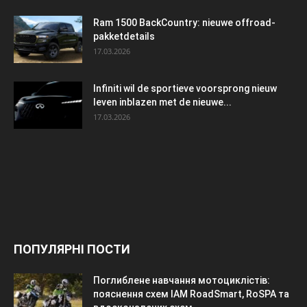
Ram 1500 BackCountry: nieuwe offroad-
pakketdetails
17.03.2026
Infiniti wil de sportieve voorsprong nieuw
leven inblazen met de nieuwe...
17.03.2026
ПОПУЛЯРНІ ПОСТИ
Поглиблене навчання мотоциклістів:
пояснення схем IAM RoadSmart, RoSPA та