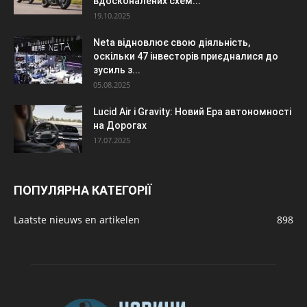
вдосконалених схем...
19.10.2025
Neta відновлює свою діяльність,
оскільки 47 інвесторів приєдналися до
зусиль з...
05.08.2025
Lucid Air і Gravity: Новий Ера автономності
на Дорогах
17.07.2025
ПОПУЛЯРНА КАТЕГОРІЇ
Laatste nieuws en artikelen
898