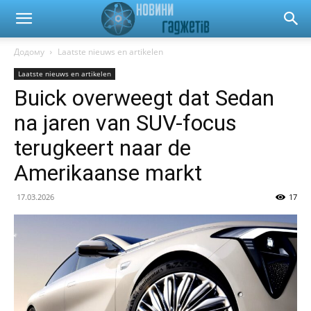
Новини
Додому
Laatste nieuws en artikelen
Laatste nieuws en artikelen
гаджетів
Buick overweegt dat Sedan
na jaren van SUV-focus
та
terugkeert naar de
Amerikaanse markt
автомобілів
17.03.2026
17