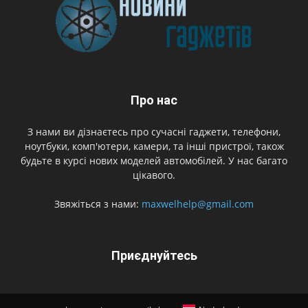
Про нас
З нами ви дізнаєтесь про сучасні гаджети, телефони,
ноутбуки, комп'ютери, камери, та інші пристрої, також
будьте в курсі нових моделей автомобілей. У нас багато
цікавого.
Звяжіться з нами:
maxwelhelp@gmail.com
Приєднуйтесь