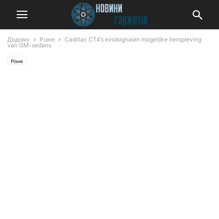
Додому
Різне
Cadillac CT4’s eindsignalen mogelijke heropleving
van GM-sedans
Різне