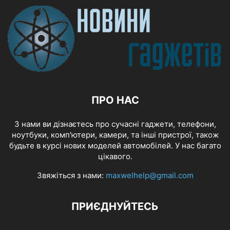
ПРО НАС
З нами ви дізнаєтесь про сучасні гаджети, телефони,
ноутбуки, комп'ютери, камери, та інші пристрої, також
будьте в курсі нових моделей автомобілей. У нас багато
цікавого.
Звяжіться з нами:
maxwelhelp@gmail.com
ПРИЄДНУЙТЕСЬ