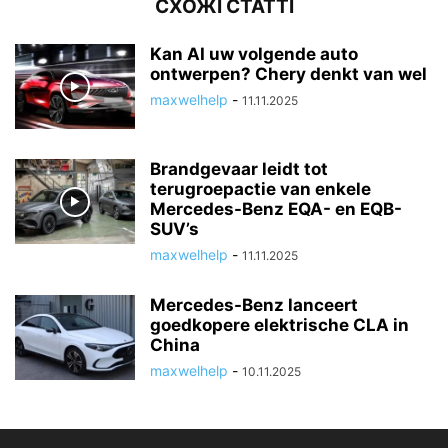
СХОЖІ СТАТТІ
Kan AI uw volgende auto
ontwerpen? Chery denkt van wel
maxwelhelp
-
11.11.2025
Brandgevaar leidt tot
terugroepactie van enkele
Mercedes-Benz EQA- en EQB-
SUV’s
maxwelhelp
-
11.11.2025
Mercedes-Benz lanceert
goedkopere elektrische CLA in
China
maxwelhelp
-
10.11.2025