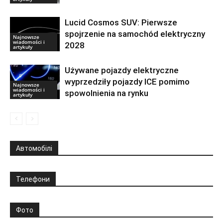
Lucid Cosmos SUV: Pierwsze
spojrzenie na samochód elektryczny
Najnowsze
wiadomości i
2028
artykuły
Używane pojazdy elektryczne
wyprzedziły pojazdy ICE pomimo
Najnowsze
wiadomości i
spowolnienia na rynku
artykuły
Автомобілі
Телефони
Фото