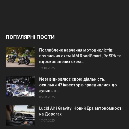
ПОПУЛЯРНІ ПОСТИ
Поглиблене навчання мотоциклістів:
пояснення схем IAM RoadSmart, RoSPA та
вдосконалених схем...
19.10.2025
Neta відновлює свою діяльність,
оскільки 47 інвесторів приєдналися до
зусиль з...
05.08.2025
Lucid Air і Gravity: Новий Ера автономності
на Дорогах
17.07.2025