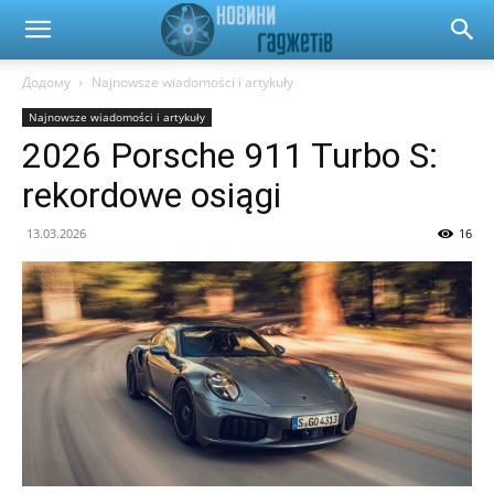
Новини
Додому
Najnowsze wiadomości i artykuły
Najnowsze wiadomości i artykuły
гаджетів
2026 Porsche 911 Turbo S:
rekordowe osiągi
та
13.03.2026
16
автомобілів