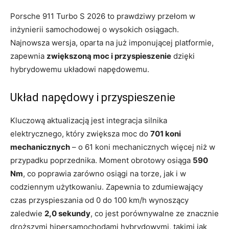
Porsche 911 Turbo S 2026 to prawdziwy przełom w
inżynierii samochodowej o wysokich osiągach.
Najnowsza wersja, oparta na już imponującej platformie,
zapewnia
zwiększoną moc i przyspieszenie
dzięki
hybrydowemu układowi napędowemu.
Układ napędowy i przyspieszenie
Kluczową aktualizacją jest integracja silnika
elektrycznego, który zwiększa moc do
701 koni
mechanicznych
– o 61 koni mechanicznych więcej niż w
przypadku poprzednika. Moment obrotowy osiąga
590
Nm
, co poprawia zarówno osiągi na torze, jak i w
codziennym użytkowaniu. Zapewnia to zdumiewający
czas przyspieszania od 0 do 100 km/h wynoszący
zaledwie
2,0 sekundy
, co jest porównywalne ze znacznie
droższymi hipersamochodami hybrydowymi, takimi jak