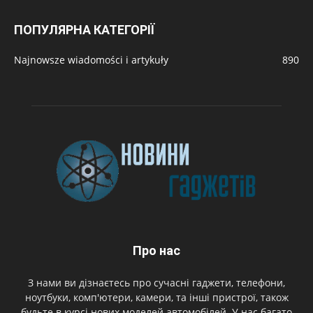
ПОПУЛЯРНА КАТЕГОРІЇ
Najnowsze wiadomości i artykuły
890
Про нас
З нами ви дізнаєтесь про сучасні гаджети, телефони,
ноутбуки, комп'ютери, камери, та інші пристрої, також
будьте в курсі нових моделей автомобілей. У нас багато