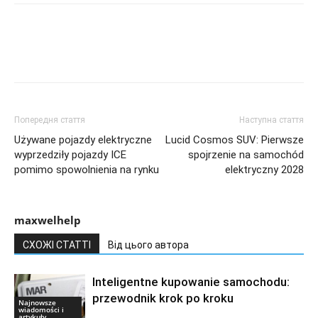
Попередня стаття
Наступна стаття
Używane pojazdy elektryczne
Lucid Cosmos SUV: Pierwsze
wyprzedziły pojazdy ICE
spojrzenie na samochód
pomimo spowolnienia na rynku
elektryczny 2028
maxwelhelp
СХОЖІ СТАТТІ
Від цього автора
Inteligentne kupowanie samochodu:
przewodnik krok po kroku
Najnowsze
wiadomości i
artykuły