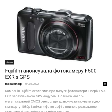
Фото
Fujifilm анонсувала фотокамеру F500
EXR з GPS
maxwelhelp
-
04.02.2022
0
Компанія Fujifilm оголосила про випуск фотокамери Finepix F500
EXR, забезпеченою GPS модулем. Новинка має 16-
мегапіксельний CMOS сенсор, що дозволяє записувати відео
стандарту 1080p і знімати фотографії з повною роздільною
здатністю зі швидкістю 8 кадрів в секунду.