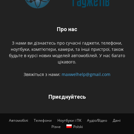
Про нас
З нами ви дізнаєтесь про сучасні гаджети, телефони,
ноутбуки, комп'ютери, камери, та інші пристрої, також
будьте в курсі нових моделей автомобілей. У нас багато
цікавого.
Звяжіться з нами:
maxwelhelp@gmail.com
Приєднуйтесь
Автомобілі
Телефони
Ноутбуки і ПК
Аудіо/Відео
Дані
Різне
Polski