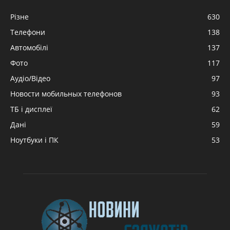
Різне
630
Телефони
138
Автомобілі
137
Фото
117
Аудіо/Відео
97
Новости мобильных телефонов
93
ТБ і дисплеї
62
Дані
59
Ноутбуки і ПК
53