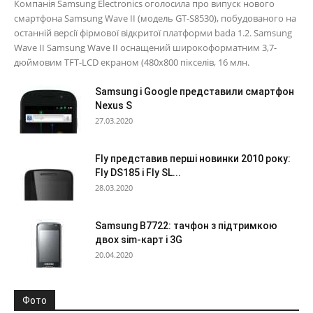
Компанія Samsung Electronics оголосила про випуск нового
смартфона Samsung Wave II (модель GT-S8530), побудованого на
останній версії фірмової відкритої платформи bada 1.2. Samsung
Wave II Samsung Wave II оснащений широкоформатним 3,7-
дюймовим TFT-LCD екраном (480x800 пікселів, 16 млн.
Samsung і Google представили смартфон
Nexus S
27.03.2020
Fly представив перші новинки 2010 року:
Fly DS185 і Fly SL...
28.03.2020
Samsung B7722: тачфон з підтримкою
двох sim-карт і 3G
20.04.2020
Фото