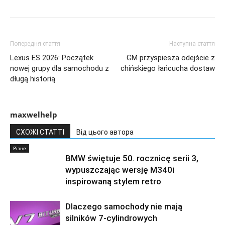
Попередня стаття
Наступна стаття
Lexus ES 2026: Początek
GM przyspiesza odejście z
nowej grupy dla samochodu z
chińskiego łańcucha dostaw
długą historią
maxwelhelp
СХОЖІ СТАТТІ
Від цього автора
Різне
BMW świętuje 50. rocznicę serii 3,
wypuszczając wersję M340i
inspirowaną stylem retro
Dlaczego samochody nie mają
silników 7-cylindrowych