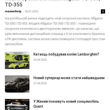
TD-355
maxwelhelp
-
30.01.2020
0
На російський ринок надходять нові охоронні системи: Alligator
TD-350 і TD-355. Моделі Alligator TD-350 і TD-355 – повноцінні
охоронні комплекси з двостороннім звязком. Це означає, що
крім виконання дистанційних команд з 5-ти кнопкового брелока
з РК-дисплеєм, система може сама сповіщати господаря про стан
автомобіля.
Китаєць побудував копію Lamborghini?
20.04.2020
Новий суперкар може стати найшвидшим
21.04.2020
У Женеві покажуть новий сонцемобіль
Quant