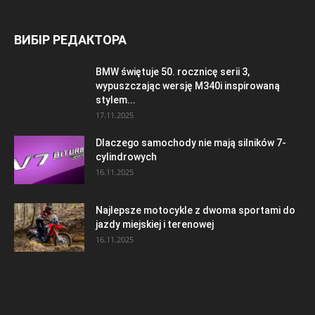
ВИБІР РЕДАКТОРА
BMW świętuje 50. rocznicę serii 3,
wypuszczając wersję M340i inspirowaną
stylem...
17.11.2025
Dlaczego samochody nie mają silników 7-
cylindrowych
16.11.2025
Najlepsze motocykle z dwoma sportami do
jazdy miejskiej i terenowej
16.11.2025