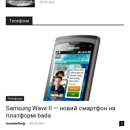
06.09.2021
Телефони
Телефони
Samsung Wave II — новий смартфон на
платформі bada
maxwelhelp
-
08.09.2021
0