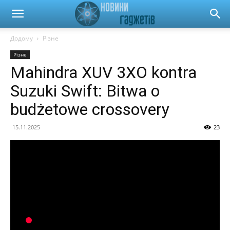
Новини
Додому
Різне
Різне
гаджетів
Mahindra XUV 3XO kontra
Suzuki Swift: Bitwa o
та
budżetowe crossovery
15.11.2025
23
автомобілів