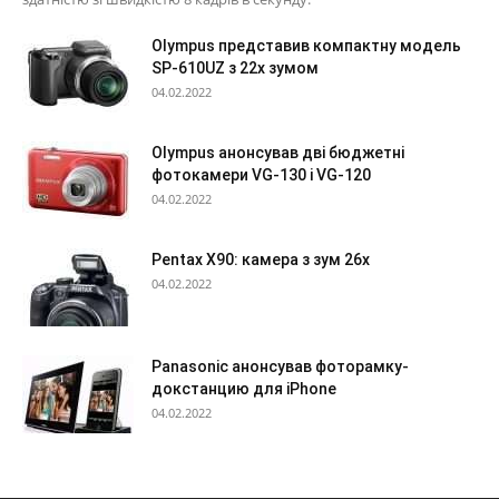
Olympus представив компактну модель
SP-610UZ з 22х зумом
04.02.2022
Olympus анонсував дві бюджетні
фотокамери VG-130 і VG-120
04.02.2022
Pentax X90: камера з зум 26х
04.02.2022
Panasonic анонсував фоторамку-
докстанцию для iPhone
04.02.2022