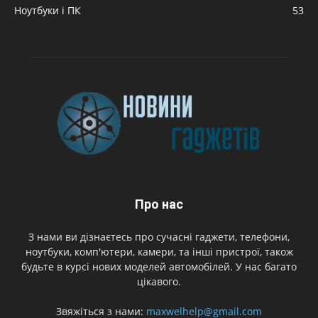
Ноутбуки і ПК
53
Про нас
З нами ви дізнаєтесь про сучасні гаджети, телефони,
ноутбуки, комп'ютери, камери, та інші пристрої, також
будьте в курсі нових моделей автомобілей. У нас багато
цікавого.
Звяжіться з нами:
maxwelhelp@gmail.com