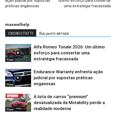
ação judicial por supostas
último esforço para consertar
práticas enganosas
uma estratégia fracassada
maxwelhelp
СХОЖІ СТАТТІ
Від цього автора
Alfa Romeo Tonale 2026: Um último
esforço para consertar uma
estratégia fracassada
Різне
Endurance Warranty enfrenta ação
judicial por supostas práticas
enganosas
Різне
A lista de carros “premium”
desatualizada da Motability perde a
realidade moderna
Різне