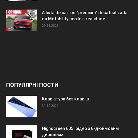
A lista de carros “premium” desatualizada
da Motability perde a realidade...
29.11.2025
ПОПУЛЯРНІ ПОСТИ
Клавіатура без клавіш
31.12.2021
Highscreen 605: рідер з 6-дюймовим
дисплеєм