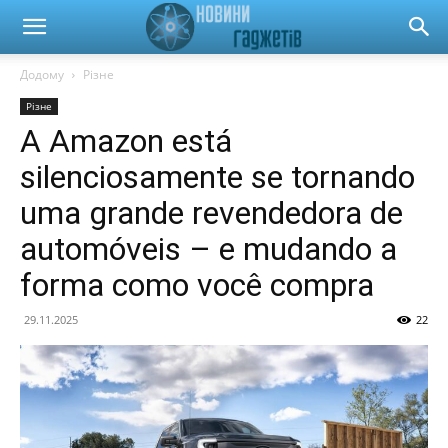
Новини
Додому
Різне
Різне
гаджетів
A Amazon está
silenciosamente se tornando
та
uma grande revendedora de
automóveis – e mudando a
forma como você compra
автомобілів
29.11.2025
22