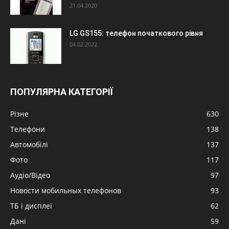
21.04.2020
LG GS155: телефон початкового рівня
04.02.2022
ПОПУЛЯРНА КАТЕГОРІЇ
Різне
630
Телефони
138
Автомобілі
137
Фото
117
Аудіо/Відео
97
Новости мобильных телефонов
93
ТБ і дисплеї
62
Дані
59