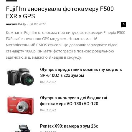
Fujifilm анонсувала фотокамеру F500
EXR з GPS
maxwelhelp
-
04.02.2022
0
Компанія Fujifilm оголосила про випуск фотокамери Finepix F500
EXR, забезпеченою GPS модулем. Новинка має 16-
мегапіксельний CMOS сенсор, що дозволяє записувати відео
стандарту 1080p і знімати фотографії з повною роздільною
здатністю зі швидкістю 8 кадрів в секунду.
Olympus представив компактну модель
SP-610UZ з 22х зумом
04.02.2022
Olympus анонсував дві бюджетні
фотокамери VG-130 і VG-120
04.02.2022
Pentax X90: камера з зум 26х