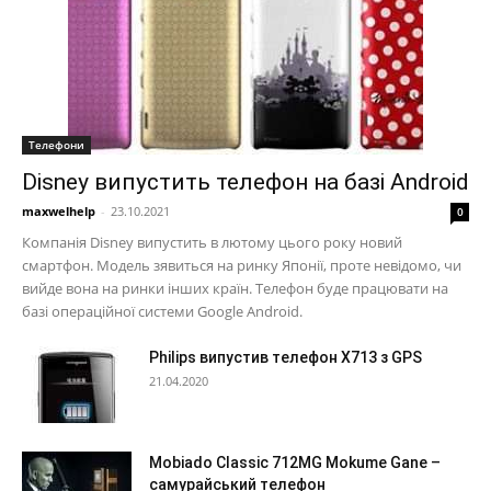
Телефони
Disney випустить телефон на базі Android
maxwelhelp
-
23.10.2021
0
Компанія Disney випустить в лютому цього року новий
смартфон. Модель зявиться на ринку Японії, проте невідомо, чи
вийде вона на ринки інших країн. Телефон буде працювати на
базі операційної системи Google Android.
Philips випустив телефон X713 з GPS
21.04.2020
Mobiado Classic 712MG Mokume Gane –
самурайський телефон