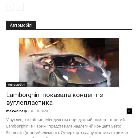
Автомобілі
Автомобілі
Lamborghini показала концепт з
вуглепластика
maxwelhelp
-
01.04.2020
0
У вуглецю в таблиці Менделєєва порядковий номер – шостий.
Lamborghini в Парижі представила надлегкий концепт Sesto
Elemento (шостий елемент). Суперкар з клану «інших» отримав