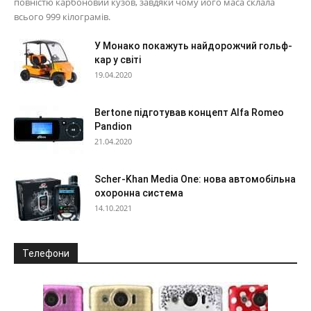
повністю карбоновий кузов, завдяки чому його маса склала
всього 999 кілограмів.
У Монако покажуть найдорожчий гольф-
кар у світі
19.04.2020
Bertone підготував концепт Alfa Romeo
Pandion
21.04.2020
Scher-Khan Media One: нова автомобільна
охоронна система
14.10.2021
Телефони