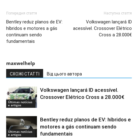
Попередня стаття
Наступна стаття
Bentley reduz planos de EV:
Volkswagen lançará ID
híbridos e motores a gás
acessível. Crossover Elétrico
continuam sendo
Cross a 28.000€
fundamentais
maxwelhelp
СХОЖІ СТАТТІ
Від цього автора
Volkswagen lançará ID acessível.
Crossover Elétrico Cross a 28.000€
Últimas notícias
e artigos
Bentley reduz planos de EV: híbridos e
motores a gás continuam sendo
Últimas notícias
fundamentais
e artigos