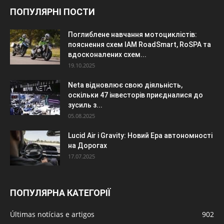
ПОПУЛЯРНІ ПОСТИ
Поглиблене навчання мотоциклістів:
пояснення схем IAM RoadSmart, RoSPA та
вдосконалених схем...
19.10.2025
Neta відновлює свою діяльність,
оскільки 47 інвесторів приєдналися до
зусиль з...
05.08.2025
Lucid Air і Gravity: Новий Ера автономності
на Дорогах
17.07.2025
ПОПУЛЯРНА КАТЕГОРІЇ
Últimas notícias e artigos
902