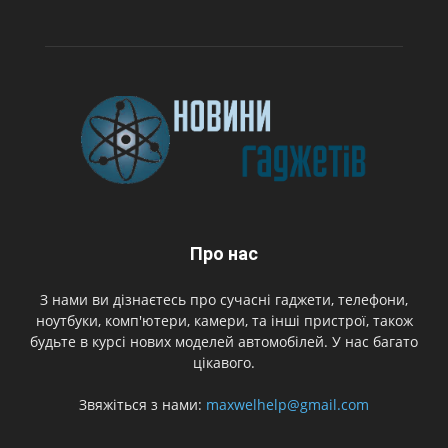
Про нас
З нами ви дізнаєтесь про сучасні гаджети, телефони,
ноутбуки, комп'ютери, камери, та інші пристрої, також
будьте в курсі нових моделей автомобілей. У нас багато
цікавого.
Звяжіться з нами:
maxwelhelp@gmail.com