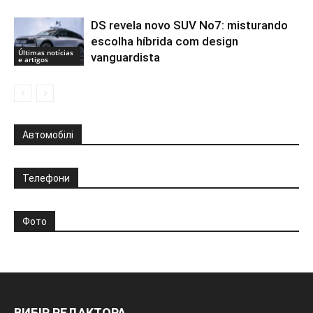
DS revela novo SUV No7: misturando
escolha híbrida com design
Últimas notícias
vanguardista
e artigos
Автомобілі
Телефони
Фото
ВИБІР РЕДАКТОРА