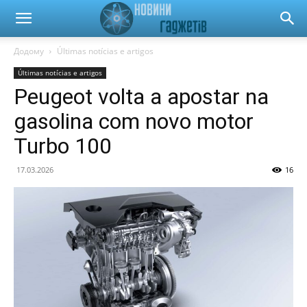
Новини
Додому
Últimas notícias e artigos
Últimas notícias e artigos
гаджетів
Peugeot volta a apostar na
gasolina com novo motor
та
Turbo 100
17.03.2026
16
автомобілів