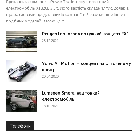
Британська компанія ePower Trucks випустила новий
електромобіль XT320E 3.5 t. Його вартість складе 47 тис. доларів,
що, за словами представників компанії, в 2 рази менше інших
подібних моделей масою 3,5 т.
Peugeot показала потужний концепт EX1
28.12.2021
Volvo Air Motion — концепт на стисненому
повітрі
20.04.2020
Lumeneo Smera: надтонкий
електромобіль
18.10.2021
Телефони