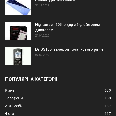
31.12.2021
Highscreen 605: рідер з 6-дюймовим
дисплеєм
21.04.2020
LG GS155: телефон початкового рівня
04.02.2022
ПОПУЛЯРНА КАТЕГОРІЇ
Різне
630
Телефони
138
Автомобілі
137
Фото
117