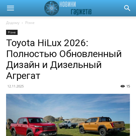
Новини
Додому
Різне
Різне
гаджетів
Toyota HiLux 2026:
Полностью Обновленный
та
Дизайн и Дизельный
Агрегат
автомобілів
12.11.2025
15