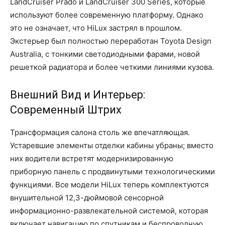
LandCruiser Prado и LandCruiser 300 Series, которые
используют более современную платформу. Однако
это не означает, что HiLux застрял в прошлом.
Экстерьер был полностью переработан Toyota Design
Australia, с тонкими светодиодными фарами, новой
решеткой радиатора и более четкими линиями кузова.
Внешний Вид и Интерьер:
Современный Штрих
Трансформация салона столь же впечатляющая.
Устаревшие элементы отделки кабины убраны; вместо
них водители встретят модернизированную
приборную панель с продвинутыми технологическими
функциями. Все модели HiLux теперь комплектуются
внушительной 12,3-дюймовой сенсорной
информационно-развлекательной системой, которая
включает навигацию по спутникам и беспроводную