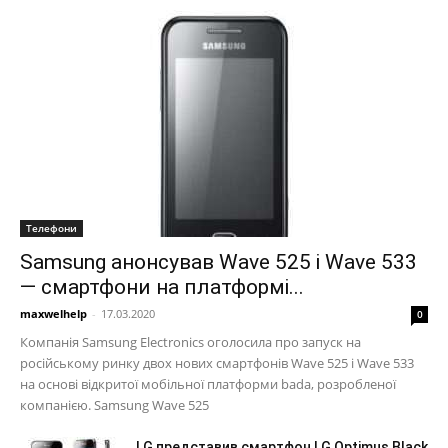
Телефони
Samsung анонсував Wave 525 і Wave 533
— смартфони на платформі...
maxwelhelp
-
17.03.2020
0
Компанія Samsung Electronics оголосила про запуск на
російському ринку двох нових смартфонів Wave 525 і Wave 533
на основі відкритої мобільної платформи bada, розробленої
компанією. Samsung Wave 525
LG представив смартфон LG Optimus Black