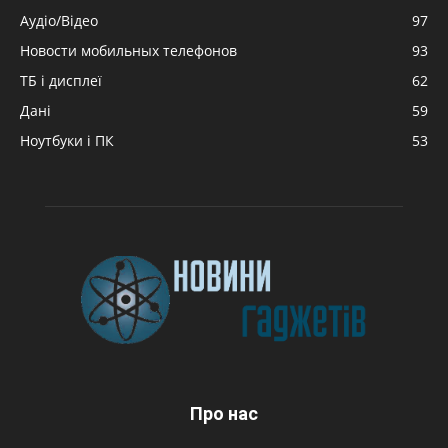
Аудіо/Відео
97
Новости мобильных телефонов
93
ТБ і дисплеї
62
Дані
59
Ноутбуки і ПК
53
Про нас