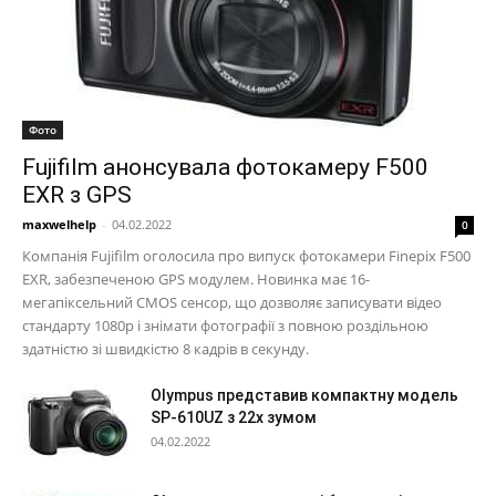
Фото
Fujifilm анонсувала фотокамеру F500
EXR з GPS
maxwelhelp
-
04.02.2022
0
Компанія Fujifilm оголосила про випуск фотокамери Finepix F500
EXR, забезпеченою GPS модулем. Новинка має 16-
мегапіксельний CMOS сенсор, що дозволяє записувати відео
стандарту 1080p і знімати фотографії з повною роздільною
здатністю зі швидкістю 8 кадрів в секунду.
Olympus представив компактну модель
SP-610UZ з 22х зумом
04.02.2022