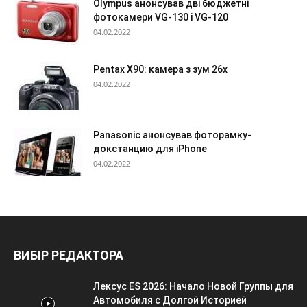
Olympus анонсував дві бюджетні
фотокамери VG-130 і VG-120
04.02.2022
Pentax X90: камера з зум 26х
04.02.2022
Panasonic анонсував фоторамку-
докстанцию для iPhone
04.02.2022
ВИБІР РЕДАКТОРА
Лексус ES 2026: Начало Новой Группы для
Автомобиля с Долгой Историей