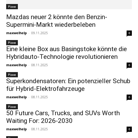
Різне
Mazdas neuer 2 könnte den Benzin-
Supermini-Markt wiederbeleben
maxwelhelp
-
09.11.2025
0
Різне
Eine kleine Box aus Basingstoke könnte die
Hybridauto-Technologie revolutionieren
maxwelhelp
-
08.11.2025
0
Різне
Superkondensatoren: Ein potenzieller Schub
für Hybrid-Elektrofahrzeuge
maxwelhelp
-
08.11.2025
0
Різне
50 Future Cars, Trucks, and SUVs Worth
Waiting For: 2026-2030
maxwelhelp
-
08.11.2025
0