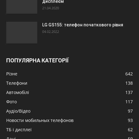
дисплеєм
21.04.2020
LG GS155: телефон початкового рівня
04.02.2022
ПОПУЛЯРНА КАТЕГОРІЇ
Різне
642
Телефони
138
Автомобілі
137
Фото
117
Аудіо/Відео
97
Новости мобильных телефонов
93
ТБ і дисплеї
62
Дані
59