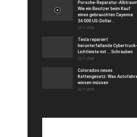
Porsche-Reparatur-Albtraum
Wie ein Besitzer beim Kauf
eines gebrauchten Cayenne
34.000 US-Dollar...
23.11.2025
Tesla repariert
herunterfallende Cybertruck
Lichtleiste mit … Schrauben
23.11.2025
Colorados neues
Kettengesetz: Was Autofahr
wissen müssen
22.11.2025