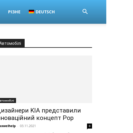
РІЗНЕ
DEUTSCH
Автомобілі
втомобілі
изайнери KIA представили
нноваційний концепт Pop
xwelhelp
-
03.11.2021
0