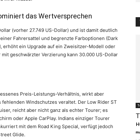
dominiert das Wertversprechen
ollar (vorher 27.749 US-Dollar) und ist damit deutlich
reiner Fahrersattel und begrenzte Farboptionen (Dark
d, erhöht ein Upgrade auf ein Zweisitzer-Modell oder
r mit geschwärzter Verzierung kann 30.000 US-Dollar
essenes Preis-Leistungs-Verhältnis, wirkt aber
s fehlenden Windschutzes veraltet. Der Low Rider ST
Т
uiser, reicht aber nicht ganz als echter Tourer; es
Т
hirm oder Apple CarPlay. Indians einziger Tourer
н
nkurriert mit dem Road King Special, verfügt jedoch
ma
treet Glide.