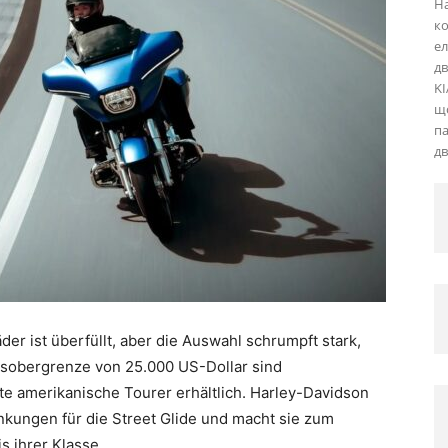
На
ко
ел
дв
KI
що
па
дв
er ist überfüllt, aber die Auswahl schrumpft stark,
eisobergrenze von 25.000 US-Dollar sind
 amerikanische Tourer erhältlich. Harley-Davidson
nkungen für die Street Glide und macht sie zum
 ihrer Klasse.