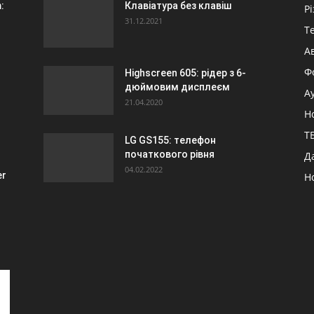
:
Клавіатура без клавіш
Р
31.12.2021
Т
А
Ф
Highscreen 605: рідер з 6-
дюймовим дисплеєм
А
21.04.2020
-
Н
ТБ
LG GS155: телефон
початкового рівня
Д
04.02.2022
er
Н