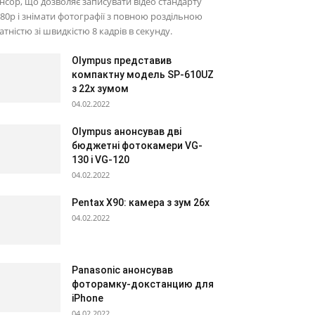
нсор, що дозволяє записувати відео стандарту
80p і знімати фотографії з повною роздільною
атністю зі швидкістю 8 кадрів в секунду.
Olympus представив
компактну модель SP-610UZ
з 22х зумом
04.02.2022
Olympus анонсував дві
бюджетні фотокамери VG-
130 і VG-120
04.02.2022
Pentax X90: камера з зум 26х
04.02.2022
Panasonic анонсував
фоторамку-докстанцию для
iPhone
04.02.2022