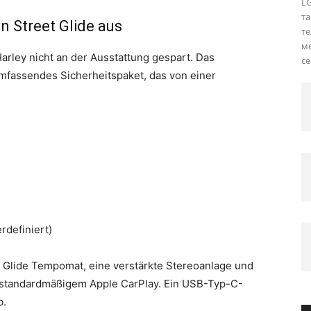
LG
та
n Street Glide aus
те
ме
arley nicht an der Ausstattung gespart. Das
се
umfassendes Sicherheitspaket, das von einer
rdefiniert)
et Glide Tempomat, eine verstärkte Stereoanlage und
t standardmäßigem Apple CarPlay. Ein USB-Typ-C-
b.