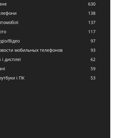
ізне
630
елефони
138
втомобілі
137
ото
117
удіо/Відео
97
овости мобильных телефонов
93
 і дисплеї
62
ані
59
оутбуки і ПК
53