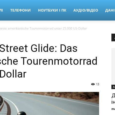
ЛІ
ТЕЛЕФОНИ
НОУТБУКИ І ПК
АУДІО/ВІДЕО
ДАНІ
 beste amerikanische Tourenmotorrad unter 25.000 US-Dollar
Street Glide: Das
sche Tourenmotorrad
Dollar
13
А
Д
і
ma