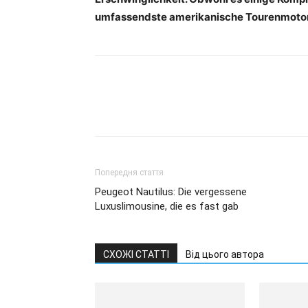
umfassendste amerikanische Tourenmotorrad
Попередня стаття
Peugeot Nautilus: Die vergessene
Luxuslimousine, die es fast gab
СХОЖІ СТАТТІ
Від цього автора