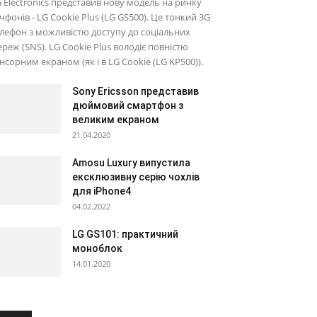
 Electronics представив нову модель на ринку
чфонів - LG Cookie Plus (LG GS500). Це тонкий 3G
лефон з можливістю доступу до соціальних
реж (SNS). LG Cookie Plus володіє повністю
нсорним екраном (як і в LG Cookie (LG KP500)).
Sony Ericsson представив
дюймовий смартфон з
великим екраном
21.04.2020
Amosu Luxury випустила
ексклюзивну серію чохлів
для iPhone4
04.02.2022
LG GS101: практичний
моноблок
14.01.2020