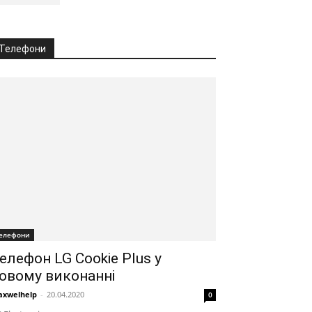
Телефони
елефони
елефон LG Cookie Plus у
овому виконанні
xwelhelp
-
20.04.2020
0