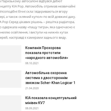
 Паризькому автосалоні відбувся дебют
нцепту KIA Pop. Автомобіль отримав незвичайні
іпсоподібні бічні скла і відкриваються вгору
ері, а також скляний купол» по всій довжині даху.
A Pop Серед цікавих рішень – решітка радіатора,
 одержала назву «пащу тигра», яка одночасно є
неллю освітлення, і виступи на нижніх кутах
ерей, насправді є камерами заднього виду.
Компанія Прохорова
показала прототипи
«народного автомобіля»
08.10.2021
Автомобільна охоронна
система з двостороннім
звязком Scher-Khan Logicar 1
21.04.2020
KIA показала концептуальний
мінівен KV7
08.09.2021