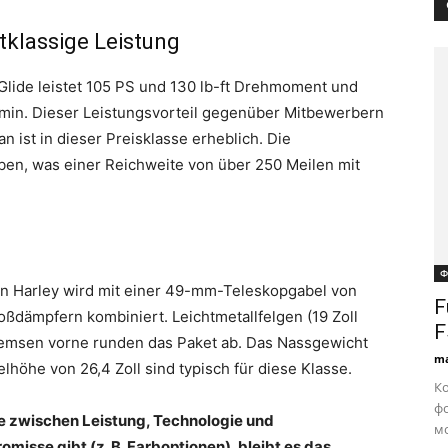
tklassige Leistung
Glide leistet 105 PS und 130 lb-ft Drehmoment und
/min. Dieser Leistungsvorteil gegenüber Mitbewerbern
 ist in dieser Preisklasse erheblich. Die
ben, was einer Reichweite von über 250 Meilen mit
Ф
n Harley wird mit einer 49-mm-Teleskopgabel von
F
ßdämpfern kombiniert. Leichtmetallfelgen (19 Zoll
F
remsen vorne runden das Paket ab. Das Nassgewicht
ma
lhöhe von 26,4 Zoll sind typisch für diese Klasse.
Ко
фо
nce zwischen Leistung, Technologie und
м
misse gibt (z. B. Farboptionen), bleibt es das