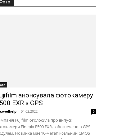
Фото
ото
ujifilm анонсувала фотокамеру
500 EXR з GPS
xwelhelp
-
04.02.2022
0
мпанія Fujifilm оголосила про випуск
токамери Finepix F500 EXR, забезпеченою GPS
одулем. Новинка має 16-мегапіксельний CMOS