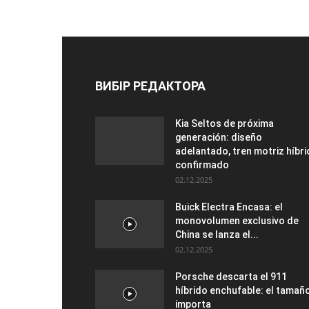
ВИБІР РЕДАКТОРА
Kia Seltos de próxima
generación: diseño
adelantado, tren motriz híbr
confirmado
02.12.2025
Buick Electra Encasa: el
monovolumen exclusivo de
China se lanza el...
02.12.2025
Porsche descarta el 911
híbrido enchufable: el tamañ
importa