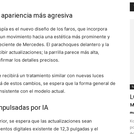
a apariencia más agresiva
spía es el nuevo diseño de los faros, que incorpora
a un movimiento hacia una estética más prominente y
 reciente de Mercedes. El parachoques delantero y la
bir actualizaciones; la parrilla parece más alta,
firmar los detalles precisos.
 recibirá un tratamiento similar con nuevas luces
lá de estos cambios, se espera que la forma general de
Т
nsistente con el modelo actual.
L
м
impulsadas por IA
ma
rior, se espera que las actualizaciones sean
Ко
ро
ntos digitales existente de 12,3 pulgadas y el
фо