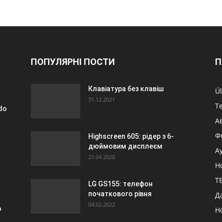
ПОПУЛЯРНІ ПОСТИ
П
Клавіатура без клавіш
Úl
31.12.2021
Т
ido
А
Ф
Highscreen 605: рідер з 6-
дюймовим дисплеєм
А
21.04.2020
Н
ТБ
LG GS155: телефон
початкового рівня
Д
04.02.2022
o
Н