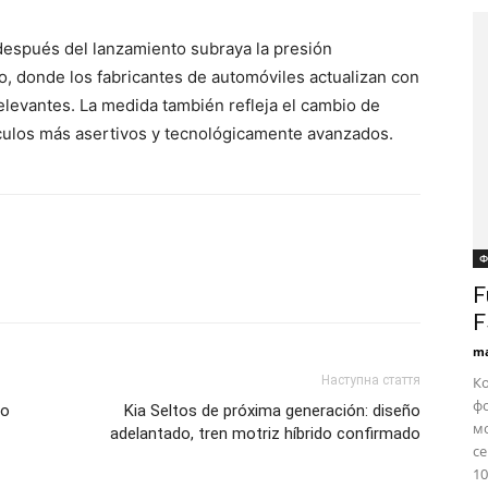
 después del lanzamiento subraya la presión
o, donde los fabricantes de automóviles actualizan con
elevantes. La medida también refleja el cambio de
ulos más asertivos y tecnológicamente avanzados.
Ф
F
F
ma
Наступна стаття
Ко
фо
vo
Kia Seltos de próxima generación: diseño
м
adelantado, tren motriz híbrido confirmado
се
10