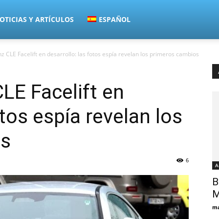
OTICIAS Y ARTÍCULOS
ESPAÑOL
 CLE Facelift en desarrollo: las fotos espía revelan los primeros cambios
LE Facelift en
otos espía revelan los
os
6
А
B
ma