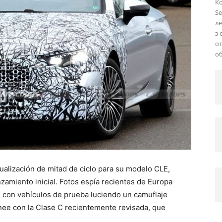
Ко
Se
ле
з 
о
об
alización de mitad de ciclo para su modelo CLE,
amiento inicial. Fotos espía recientes de Europa
, con vehículos de prueba luciendo un camuflaje
linee con la Clase C recientemente revisada, que