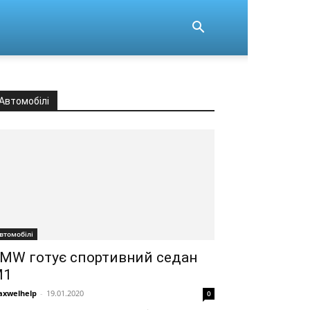
Автомобілі
втомобілі
MW готує спортивний седан
M1
xwelhelp
-
19.01.2020
0