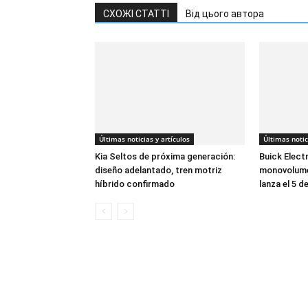
СХОЖІ СТАТТІ
Від цього автора
Últimas noticias y artículos
Últimas notic
Kia Seltos de próxima generación:
Buick Electr
diseño adelantado, tren motriz
monovolumen
híbrido confirmado
lanza el 5 d