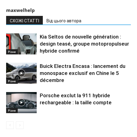
maxwelhelp
СХОЖІ СТАТТІ
Від цього автора
Kia Seltos de nouvelle génération :
design teasé, groupe motopropulseur
hybride confirmé
Різне
Buick Electra Encasa : lancement du
monospace exclusif en Chine le 5
décembre
Різне
Porsche exclut la 911 hybride
rechargeable : la taille compte
Різне