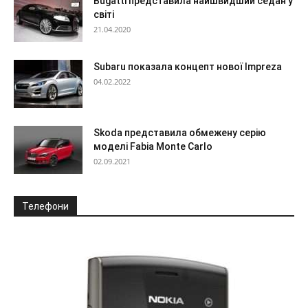
Bugatti представила найшвидший седан у
світі
21.04.2020
Subaru показала концепт нової Impreza
04.02.2022
Skoda представила обмежену серію
моделі Fabia Monte Carlo
02.09.2021
Телефони