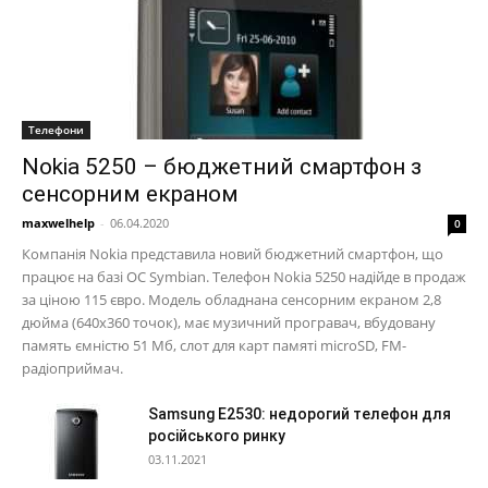
Телефони
Nokia 5250 – бюджетний смартфон з
сенсорним екраном
maxwelhelp
-
06.04.2020
0
Компанія Nokia представила новий бюджетний смартфон, що
працює на базі ОС Symbian. Телефон Nokia 5250 надійде в продаж
за ціною 115 євро. Модель обладнана сенсорним екраном 2,8
дюйма (640х360 точок), має музичний програвач, вбудовану
память ємністю 51 Мб, слот для карт памяті microSD, FM-
радіоприймач.
Samsung E2530: недорогий телефон для
російського ринку
03.11.2021