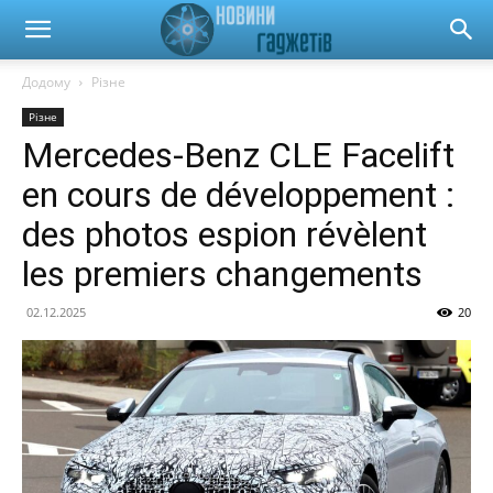
Новини
Додому
Різне
Різне
гаджетів
Mercedes-Benz CLE Facelift
en cours de développement :
та
des photos espion révèlent
les premiers changements
автомобілів
02.12.2025
20