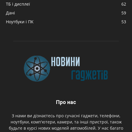
ТБ і дисплеї
62
Дані
59
Ноутбуки і ПК
53
Про нас
З нами ви дізнаєтесь про сучасні гаджети, телефони,
ноутбуки, комп'ютери, камери, та інші пристрої, також
будьте в курсі нових моделей автомобілей. У нас багато