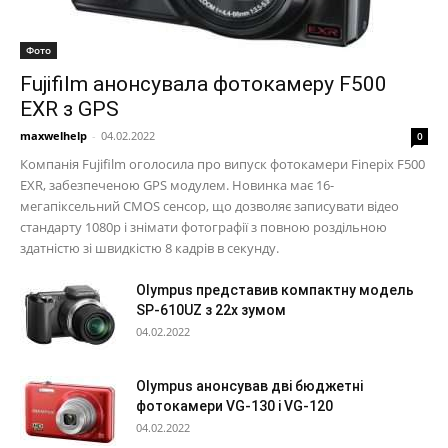
Фото
Fujifilm анонсувала фотокамеру F500
EXR з GPS
maxwelhelp
-
04.02.2022
0
Компанія Fujifilm оголосила про випуск фотокамери Finepix F500
EXR, забезпеченою GPS модулем. Новинка має 16-
мегапіксельний CMOS сенсор, що дозволяє записувати відео
стандарту 1080p і знімати фотографії з повною роздільною
здатністю зі швидкістю 8 кадрів в секунду.
Olympus представив компактну модель
SP-610UZ з 22х зумом
04.02.2022
Olympus анонсував дві бюджетні
фотокамери VG-130 і VG-120
04.02.2022