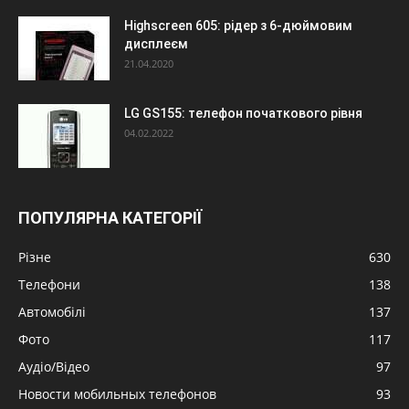
Highscreen 605: рідер з 6-дюймовим
дисплеєм
21.04.2020
LG GS155: телефон початкового рівня
04.02.2022
ПОПУЛЯРНА КАТЕГОРІЇ
Різне
630
Телефони
138
Автомобілі
137
Фото
117
Аудіо/Відео
97
Новости мобильных телефонов
93