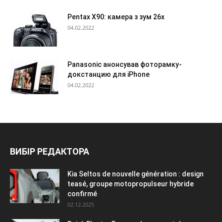
Pentax X90: камера з зум 26х
04.02.2022
Panasonic анонсував фоторамку-
докстанцию для iPhone
04.02.2022
ВИБІР РЕДАКТОРА
Kia Seltos de nouvelle génération : design
teasé, groupe motopropulseur hybride
confirmé
02.12.2025