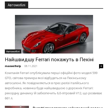
Автомобілі
Автомобілі
Найшвидшу Ferrari покажуть в Пекіні
maxwelhelp
-
08.11.2021
0
Компанія Ferrari опублікувала перші офіційні фото моделі 599
GTO, світова премєра якої відбудеться на Пекінському
автосалоні. Як повідомляється в прес-релізі італійського
виробника, новинка буде найшвидшою з дорожніх Ferrari:
рекордну динамку їй забезпечить 6,0-літровий V12, що розвиває
661 л.