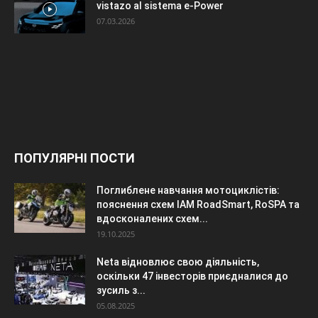
vistazo al sistema e-Power
07.03.2026
ПОПУЛЯРНІ ПОСТИ
Поглиблене навчання мотоциклістів:
пояснення схем IAM RoadSmart, RoSPA та
вдосконалених схем...
19.10.2025
Neta відновлює свою діяльність,
оскільки 47 інвесторів приєдналися до
зусиль з...
05.08.2025