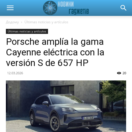
Новини
Додому
Últimas noticias y artículos
Últimas noticias y artículos
гаджетів
Porsche amplía la gama
Cayenne eléctrica con la
та
versión S de 657 HP
12.03.2026
20
автомобілів