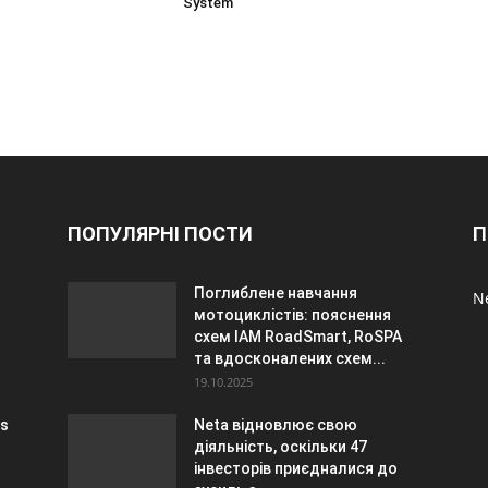
System
ПОПУЛЯРНІ ПОСТИ
П
Поглиблене навчання
N
мотоциклістів: пояснення
схем IAM RoadSmart, RoSPA
та вдосконалених схем...
19.10.2025
us
Neta відновлює свою
діяльність, оскільки 47
інвесторів приєдналися до