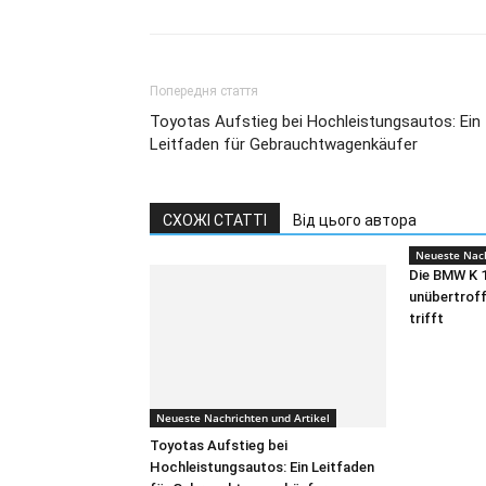
Попередня стаття
Toyotas Aufstieg bei Hochleistungsautos: Ein
Leitfaden für Gebrauchtwagenkäufer
СХОЖІ СТАТТІ
Від цього автора
Neueste Nach
Die BMW K 
unübertroff
trifft
Neueste Nachrichten und Artikel
Toyotas Aufstieg bei
Hochleistungsautos: Ein Leitfaden