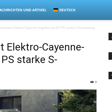
ACHRICHTEN UND ARTIKEL
DEUTSCH
 erweitert Elektro-Cayenne-Angebot um 657 PS starke S-Ausstattung
t Elektro-Cayenne-
PS starke S-
3