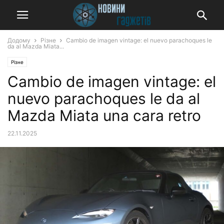
Додому
Різне
Cambio de imagen vintage: el nuevo parachoques le
da al Mazda Miata...
Різне
Cambio de imagen vintage: el
nuevo parachoques le da al
Mazda Miata una cara retro
22.11.2025