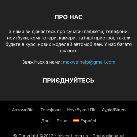
ПРО НАС
З нами ви дізнаєтесь про сучасні гаджети, телефони,
ноутбуки, комп'ютери, камери, та інші пристрої, також
будьте в курсі нових моделей автомобілей. У нас багато
цікавого.
Звяжіться з нами:
maxwelhelp@gmail.com
ПРИЄДНУЙТЕСЬ
Автомобілі
Телефони
Ноутбуки і ПК
Аудіо/Відео
Дані
Різне
Español
© Copyright ©2017 - biscont.com.ua - При копіюванні