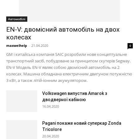
Автомобілі
EN-V: двомісний автомобіль на двох
колесах
maxwelhelp
-
21.04.2020
0
GM і китайська компанія SAIC розробили нове концептуальне
транспортний засіб, побудоване за принципом скутерів Segway.
EN-V Модель EN-V являє собою двомісний автомобіль на 2
колесах. Машина обладнана електричним двигуном потужністю
3 кВт, а також літій-іонним акумулятором.
Volkswagen випустив Amarok з
дводверної кабіною
16.04.2020
Pagani покаже новий суперкар Zonda
Tricolore
20.04.2020