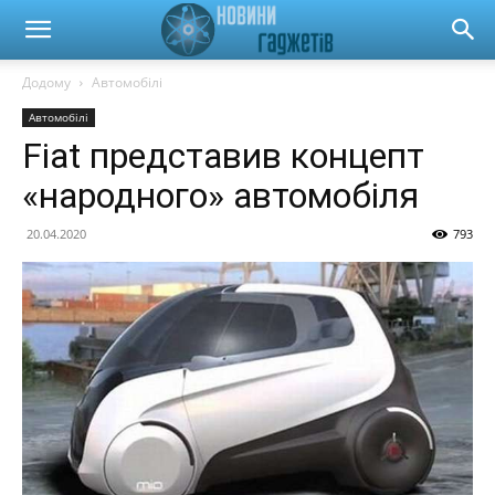
Новини
Додому
Автомобілі
Автомобілі
гаджетів
Fiat представив концепт
«народного» автомобіля
та
20.04.2020
793
автомобілів