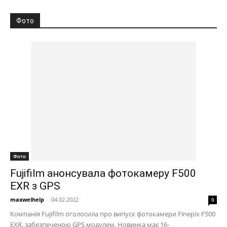
Фото
Фото
Fujifilm анонсувала фотокамеру F500
EXR з GPS
maxwelhelp
-
04.02.2022
0
Компанія Fujifilm оголосила про випуск фотокамери Finepix F500
EXR, забезпеченою GPS модулем. Новинка має 16-