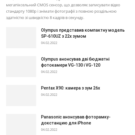
мегапіксельний CMOS сенсор, що дозволяє записувати відео
стандарту 1080p і знімати фотографії з повною роздільною
здатністю зі швидкістю 8 кадрів в секунду.
Olympus представив компактну модель
SP-610UZ з 22х зумом
04.02.2022
Olympus анонсував дві бюджетні
фотокамери VG-130 і VG-120
04.02.2022
Pentax X90: камера з зум 26х
04.02.2022
Panasonic анонсував фоторамку-
докстанцию для iPhone
04.02.2022