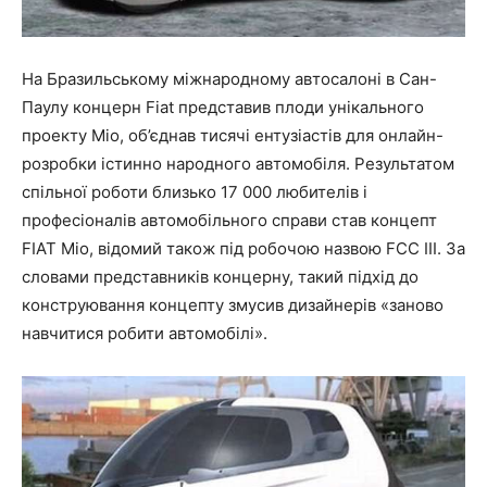
На Бразильському міжнародному автосалоні в Сан-
Паулу концерн Fiat представив плоди унікального
проекту Mio, об’єднав тисячі ентузіастів для онлайн-
розробки істинно народного автомобіля. Результатом
спільної роботи близько 17 000 любителів і
професіоналів автомобільного справи став концепт
FIAT Mio, відомий також під робочою назвою FCC III. За
словами представників концерну, такий підхід до
конструювання концепту змусив дизайнерів «заново
навчитися робити автомобілі».