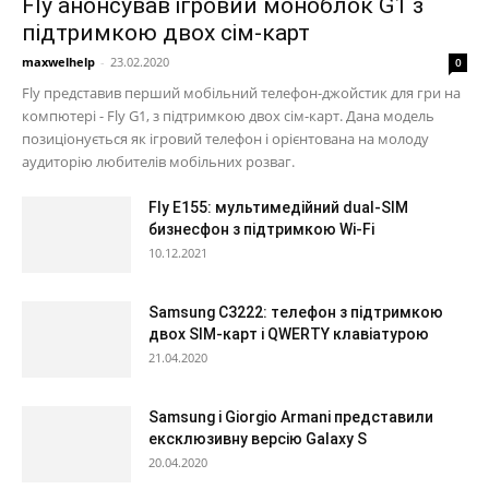
Fly анонсував ігровий моноблок G1 з
підтримкою двох сім-карт
maxwelhelp
-
23.02.2020
0
Fly представив перший мобільний телефон-джойстик для гри на
компютері - Fly G1, з підтримкою двох сім-карт. Дана модель
позиціонується як ігровий телефон і орієнтована на молоду
аудиторію любителів мобільних розваг.
Fly E155: мультимедійний dual-SIM
бизнесфон з підтримкою Wi-Fi
10.12.2021
Samsung C3222: телефон з підтримкою
двох SIM-карт і QWERTY клавіатурою
21.04.2020
Samsung і Giorgio Armani представили
ексклюзивну версію Galaxy S
20.04.2020