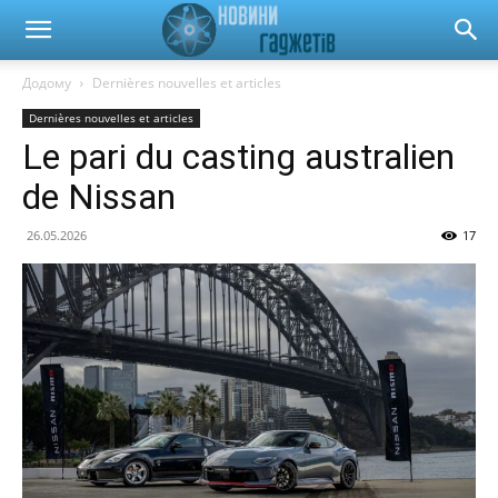
Новини
Додому
Dernières nouvelles et articles
Dernières nouvelles et articles
гаджетів
Le pari du casting australien
de Nissan
та
26.05.2026
17
автомобілів