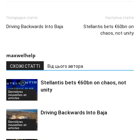
Попередня стаття
Наступна стаття
Driving Backwards Into Baja
Stellantis bets €60bn on
chaos, not unity
maxwelhelp
СХОЖІ СТАТТІ
Від цього автора
Stellantis bets €60bn on chaos, not
unity
Dernières
nouvelles et
articles
Driving Backwards Into Baja
Dernières
nouvelles et
articles