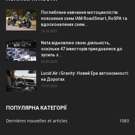
Поглиблене навчання мотоциклістів:
пояснення схем IAM RoadSmart, RoSPA та
вдосконалених схем...
19.10.2025
Neta відновлює свою діяльність,
оскільки 47 інвесторів приєдналися до
зусиль з...
05.08.2025
Lucid Air і Gravity: Новий Ера автономності
на Дорогах
17.07.2025
ПОПУЛЯРНА КАТЕГОРІЇ
Dernières nouvelles et articles
1083