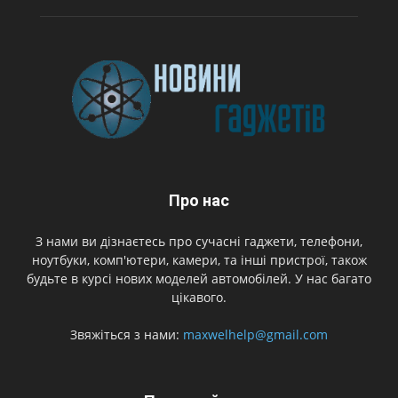
Про нас
З нами ви дізнаєтесь про сучасні гаджети, телефони,
ноутбуки, комп'ютери, камери, та інші пристрої, також
будьте в курсі нових моделей автомобілей. У нас багато
цікавого.
Звяжіться з нами:
maxwelhelp@gmail.com