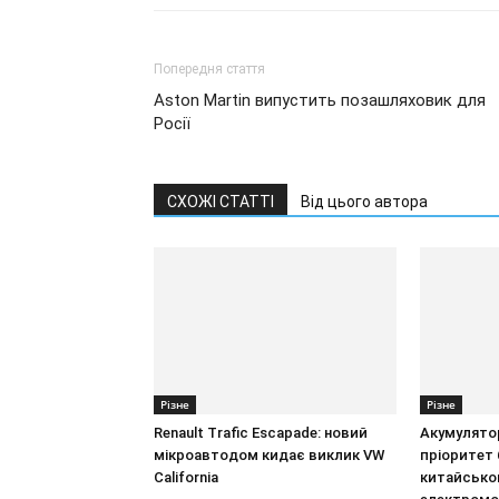
Попередня стаття
Aston Martin випустить позашляховик для
Росії
СХОЖІ СТАТТІ
Від цього автора
Різне
Різне
Renault Trafic Escapade: новий
Акумулятор
мікроавтодом кидає виклик VW
пріоритет 
California
китайсько