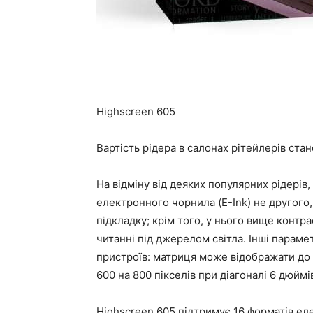
Highscreen 605
Вартість рідера в салонах рітейлерів стано
На відміну від деяких популярних рідерів
електронного чорнила (E-Ink) не другого, 
підкладку; крім того, у нього вище конт
читанні під джерелом світла. Інші параме
пристроїв: матриця може відображати до 1
600 на 800 пікселів при діагоналі 6 дюймі
Highscreen 605 підтримує 16 форматів ел