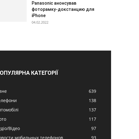
Panasonic анонсував
фоторамку-докстанцию для
iPhone
04.02.2022
ОПУЛЯРНА КАТЕГОРІЇ
ізне
639
елефони
138
втомобілі
137
ото
117
удіо/Відео
97
овости мобильных телефонов
93