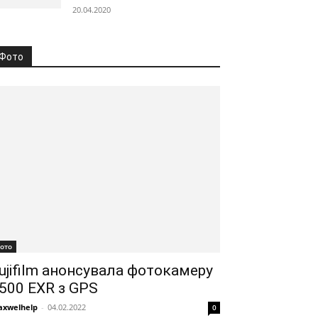
20.04.2020
Фото
ото
ujifilm анонсувала фотокамеру
500 EXR з GPS
xwelhelp
-
04.02.2022
0