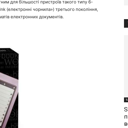
ним для більшості пристроїв такого типу 6-
Ink (електронні чорнила») третього покоління,
атів електронних документів.
Т
S
п
в