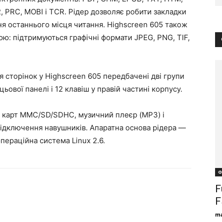
2, PRC, MOBI і TCR. Рідер дозволяє робити закладки
ння останнього місця читання. Highscreen 605 також
: підтримуються графічні формати JPEG, PNG, TIF,
ня сторінок у Highscreen 605 передбачені дві групи
ьової панелі і 12 клавіш у правій частині корпусу.
для карт MMC/SD/SDHC, музичний плеєр (MP3) і
підключення навушників. Апаратна основа рідера —
ераційна система Linux 2.6.
Ф
F
F
ma