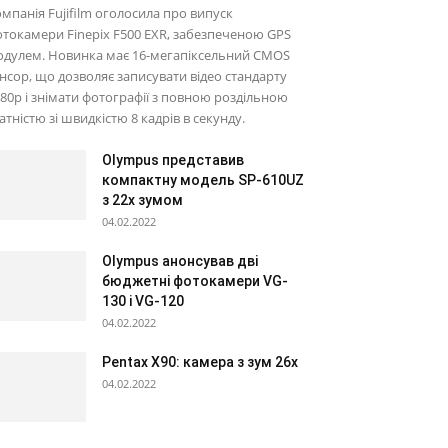
мпанія Fujifilm оголосила про випуск
токамери Finepix F500 EXR, забезпеченою GPS
одулем. Новинка має 16-мегапіксельний CMOS
нсор, що дозволяє записувати відео стандарту
80p і знімати фотографії з повною роздільною
атністю зі швидкістю 8 кадрів в секунду.
Olympus представив
компактну модель SP-610UZ
з 22х зумом
04.02.2022
Olympus анонсував дві
бюджетні фотокамери VG-
130 і VG-120
04.02.2022
Pentax X90: камера з зум 26х
04.02.2022