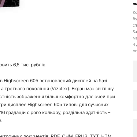
ma
Ко
бу
сп
Sa
ма
4
An
вить 6,5 тис. рублів.
, в Highscreen 605 встановлений дисплей на базі
а третього покоління (Vizplex). Екран має світлішу
растність зображення більш комфортно для очей при
три дисплея Highscreen 605 типові для сучасних
6 градацій сірого кольору, роздільна здатність –
в.
ектронних документів: PDF, CHM, EPUB, TXT, HTM,