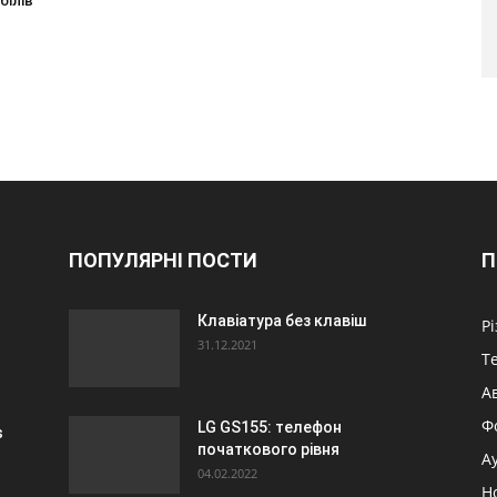
білів
ПОПУЛЯРНІ ПОСТИ
П
Клавіатура без клавіш
Р
31.12.2021
Т
А
Ф
LG GS155: телефон
s
початкового рівня
А
04.02.2022
Н