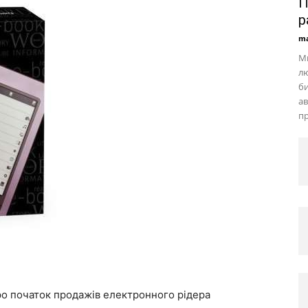
П
р
ma
М
лю
би
а
пр
ро початок продажів електронного рідера