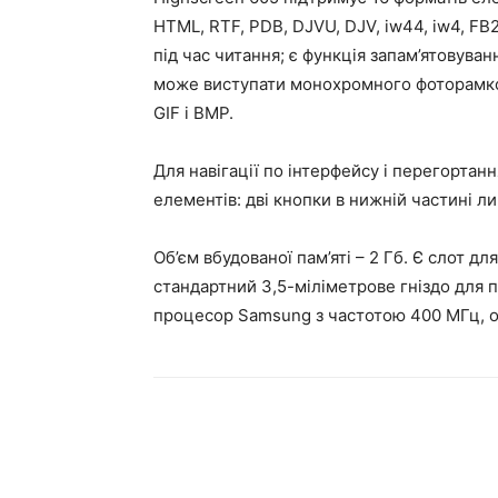
HTML, RTF, PDB, DJVU, DJV, iw44, iw4, FB
під час читання; є функція запам’ятовува
може виступати монохромного фоторамкою
GIF і BMP.
Для навігації по інтерфейсу і перегортан
елементів: дві кнопки в нижній частині лиц
Об’єм вбудованої пам’яті – 2 Гб. Є слот 
стандартний 3,5-міліметрове гніздо для 
процесор Samsung з частотою 400 МГц, оп