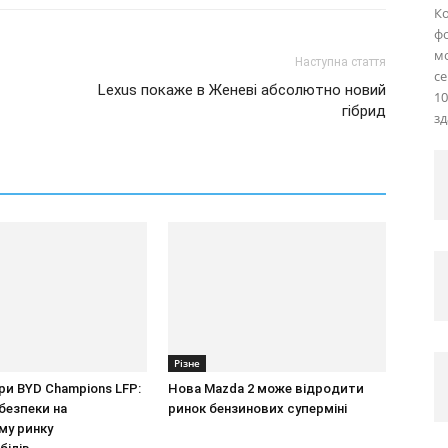
Ко
фо
м
Наступна стаття
се
Lexus покаже в Женеві абсолютно новий
10
гібрид
зд
Різне
и BYD Champions LFP:
Нова Mazda 2 може відродити
безпеки на
ринок бензинових суперміні
му ринку