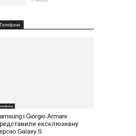
21.04.2020
Телефони
елефони
amsung і Giorgio Armani
редставили ексклюзивну
ерсію Galaxy S