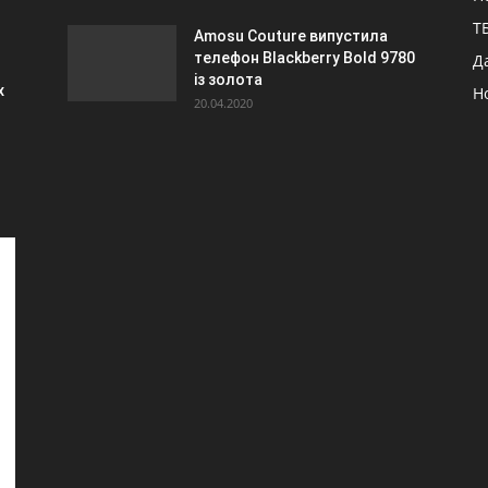
ТБ
Amosu Couture випустила
телефон Blackberry Bold 9780
Д
із золота
х
Н
20.04.2020