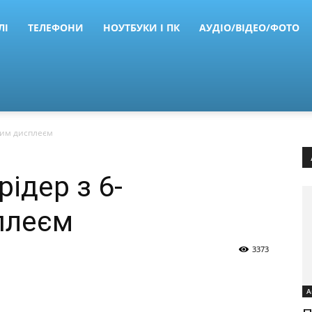
ЛІ
ТЕЛЕФОНИ
НОУТБУКИ І ПК
АУДІО/ВІДЕО/ФОТО
вим дисплеєм
рідер з 6-
плеєм
3373
А