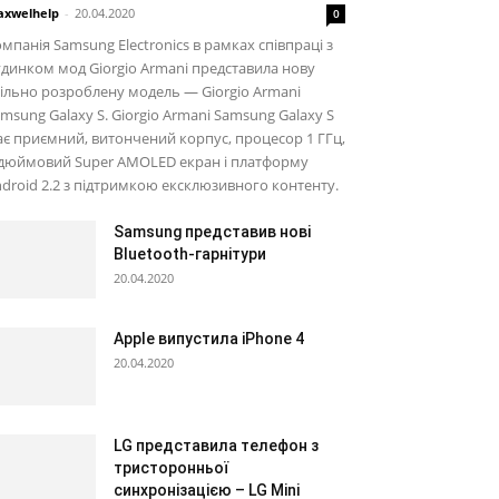
xwelhelp
-
20.04.2020
0
мпанія Samsung Electronics в рамках співпраці з
динком мод Giorgio Armani представила нову
ільно розроблену модель — Giorgio Armani
msung Galaxy S. Giorgio Armani Samsung Galaxy S
є приємний, витончений корпус, процесор 1 ГГц,
-дюймовий Super AMOLED екран і платформу
droid 2.2 з підтримкою ексклюзивного контенту.
Samsung представив нові
Bluetooth-гарнітури
20.04.2020
Apple випустила iPhone 4
20.04.2020
LG представила телефон з
тристоронньої
синхронізацією – LG Mini