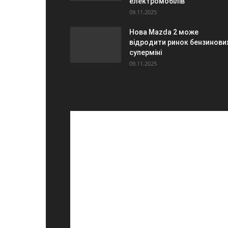
електромобілів
09.11.2025
Нова Mazda 2 може
відродити ринок бензинови
суперміні
09.11.2025