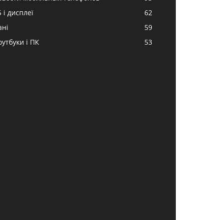
 і дисплеї
62
ані
59
оутбуки і ПК
53