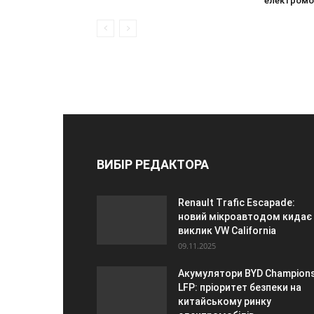
електромо
ВИБІР РЕДАКТОРА
Renault Trafic Escapade:
новий мікроавтодом кидає
виклик VW California
09.11.2025
Акумулятори BYD Champion
LFP: пріоритет безпеки на
китайському ринку