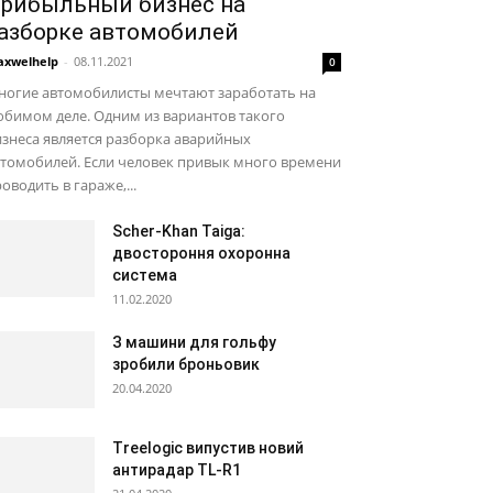
рибыльный бизнес на
азборке автомобилей
xwelhelp
-
08.11.2021
0
ногие автомобилисты мечтают заработать на
бимом деле. Одним из вариантов такого
знеса является разборка аварийных
втомобилей. Если человек привык много времени
оводить в гараже,...
Scher-Khan Taiga:
двостороння охоронна
система
11.02.2020
З машини для гольфу
зробили броньовик
20.04.2020
Treelogic випустив новий
антирадар TL-R1