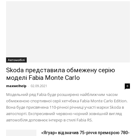
Автомобілі
Skoda представила обмежену серію
моделі Fabia Monte Carlo
maxwelhelp
-
02.09.2021
0
Модельний ряд Fabia буде розширено найближчим часом
обмеженою спортивної серії хетчбека Fabia Monte Carlo Edition.
Вона буде присвячена 110-річної річниці участі марки Skoda в
автоспорті. Експресивний червоно-чорний зовнішній вигляд
автомобіля доповнює інтерєр в стилі Fabia RS.
«Ягуар» відзначив 75-річчя премєрою 780-