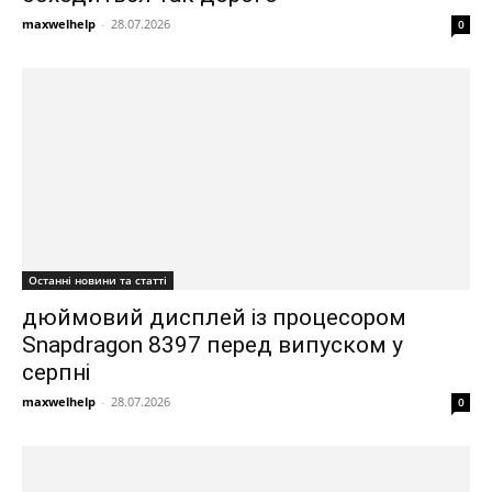
maxwelhelp
-
28.07.2026
0
Останні новини та статті
дюймовий дисплей із процесором
Snapdragon 8397 перед випуском у
серпні
maxwelhelp
-
28.07.2026
0