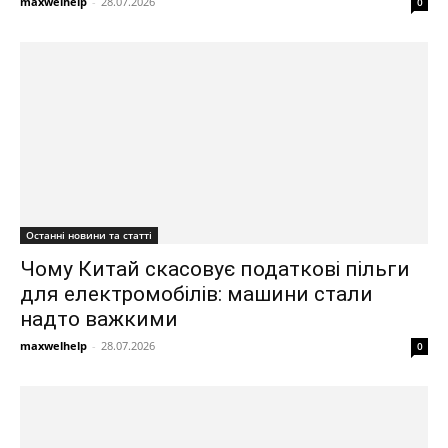
maxwelhelp
-
28.07.2026
0
Останні новини та статті
Чому Китай скасовує податкові пільги
для електромобілів: машини стали
надто важкими
maxwelhelp
-
28.07.2026
0