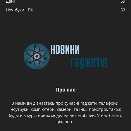
Дані
59
Ноутбуки і ПК
53
Про нас
З нами ви дізнаєтесь про сучасні гаджети, телефони,
ноутбуки, комп'ютери, камери, та інші пристрої, також
будьте в курсі нових моделей автомобілей. У нас багато
цікавого.