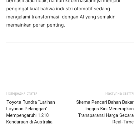
berhasil atau tidak, namun keberhasilannya menjadi
pengingat kuat bahwa industri otomotif sedang
mengalami transformasi, dengan AI yang semakin
memainkan peran penting.
Попередня стаття
Наступна стаття
Toyota Tundra “Latihan
Skema Pencari Bahan Bakar
Layanan Pelanggan”
Inggris Kini Menerapkan
Mempengaruhi 1.210
Transparansi Harga Secara
Kendaraan di Australia
Real-Time