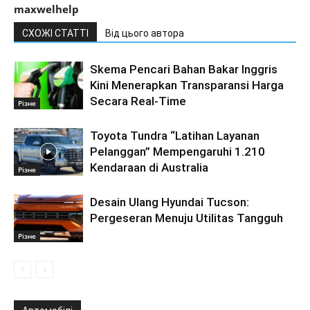
maxwelhelp
СХОЖІ СТАТТІ
Від цього автора
Skema Pencari Bahan Bakar Inggris
Kini Menerapkan Transparansi Harga
Secara Real-Time
Різне
Toyota Tundra “Latihan Layanan
Pelanggan” Mempengaruhi 1.210
Kendaraan di Australia
Різне
Desain Ulang Hyundai Tucson:
Pergeseran Menuju Utilitas Tangguh
Різне