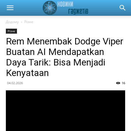
Новини
Додому
Різне
Різне
гаджетів
Rem Menembak Dodge Viper
Buatan AI Mendapatkan
та
Daya Tarik: Bisa Menjadi
Kenyataan
автомобілів
04.02.2026
16