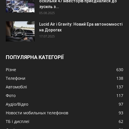
оскільки 47 інвесторів приєдналися до
зусиль з...
05.08.2025
Lucid Air і Gravity: Новий Ера автономності
на Дорогах
17.07.2025
ПОПУЛЯРНА КАТЕГОРІЇ
Різне
630
Телефони
138
Автомобілі
137
Фото
117
Аудіо/Відео
97
Новости мобильных телефонов
93
ТБ і дисплеї
62