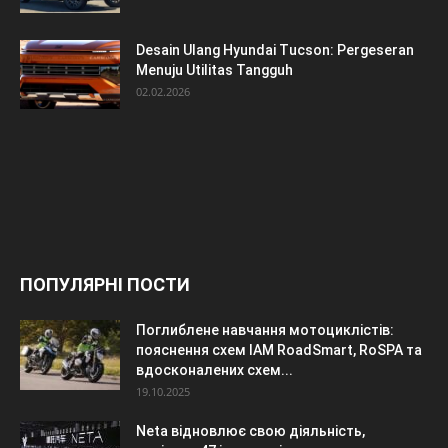
Desain Ulang Hyundai Tucson: Pergeseran
Menuju Utilitas Tangguh
02.02.2026
ПОПУЛЯРНІ ПОСТИ
Поглиблене навчання мотоциклістів:
пояснення схем IAM RoadSmart, RoSPA та
вдосконалених схем...
19.10.2025
Neta відновлює свою діяльність,