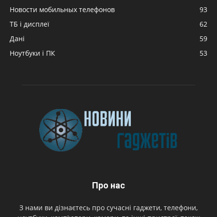
Новости мобильных телефонов
93
ТБ і дисплеї
62
Дані
59
Ноутбуки і ПК
53
Про нас
З нами ви дізнаєтесь про сучасні гаджети, телефони,