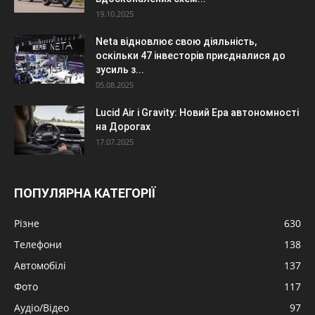
19.10.2025
Neta відновлює свою діяльність,
оскільки 47 інвесторів приєдналися до
зусиль з...
05.08.2025
Lucid Air і Gravity: Новий Ера автономності
на Дорогах
17.07.2025
ПОПУЛЯРНА КАТЕГОРІЇ
Різне
630
Телефони
138
Автомобілі
137
Фото
117
Аудіо/Відео
97