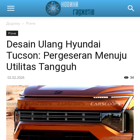
Новини
Додому
Різне
Різне
гаджетів
Desain Ulang Hyundai
Tucson: Pergeseran Menuju
та
Utilitas Tangguh
02.02.2026
34
автомобілів