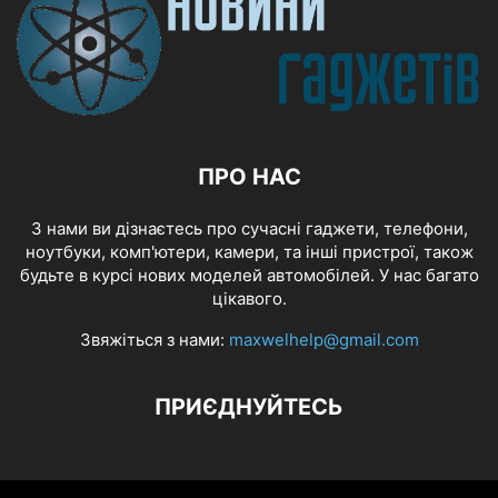
ПРО НАС
З нами ви дізнаєтесь про сучасні гаджети, телефони,
ноутбуки, комп'ютери, камери, та інші пристрої, також
будьте в курсі нових моделей автомобілей. У нас багато
цікавого.
Звяжіться з нами:
maxwelhelp@gmail.com
ПРИЄДНУЙТЕСЬ