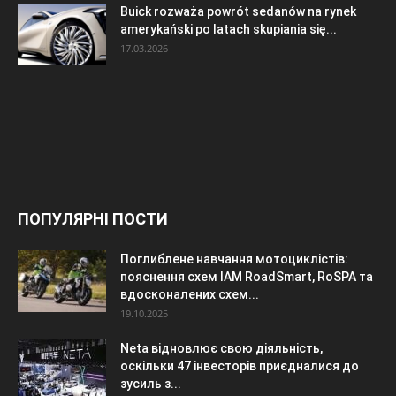
Buick rozważa powrót sedanów na rynek
amerykański po latach skupiania się...
17.03.2026
ПОПУЛЯРНІ ПОСТИ
Поглиблене навчання мотоциклістів:
пояснення схем IAM RoadSmart, RoSPA та
вдосконалених схем...
19.10.2025
Neta відновлює свою діяльність,
оскільки 47 інвесторів приєдналися до
зусиль з...