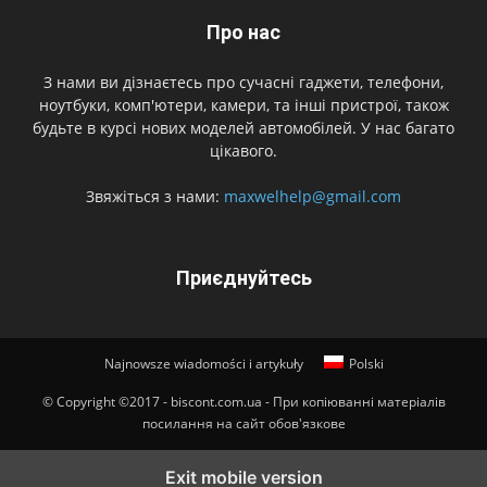
Про нас
З нами ви дізнаєтесь про сучасні гаджети, телефони,
ноутбуки, комп'ютери, камери, та інші пристрої, також
будьте в курсі нових моделей автомобілей. У нас багато
цікавого.
Звяжіться з нами:
maxwelhelp@gmail.com
Приєднуйтесь
Najnowsze wiadomości i artykuły
Polski
© Copyright ©2017 - biscont.com.ua - При копіюванні матеріалів
посилання на сайт обов'язкове
Exit mobile version