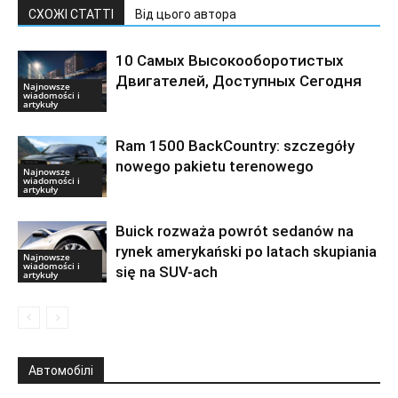
СХОЖІ СТАТТІ
Від цього автора
10 Самых Высокооборотистых
Двигателей, Доступных Сегодня
Najnowsze
wiadomości i
artykuły
Ram 1500 BackCountry: szczegóły
nowego pakietu terenowego
Najnowsze
wiadomości i
artykuły
Buick rozważa powrót sedanów na
rynek amerykański po latach skupiania
Najnowsze
wiadomości i
się na SUV-ach
artykuły
Автомобілі