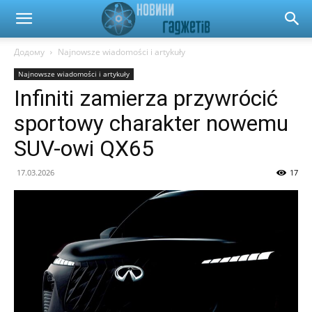
Новини
Додому
Najnowsze wiadomości i artykuły
Najnowsze wiadomości i artykuły
гаджетів
Infiniti zamierza przywrócić
sportowy charakter nowemu
та
SUV-owi QX65
17.03.2026
17
автомобілів