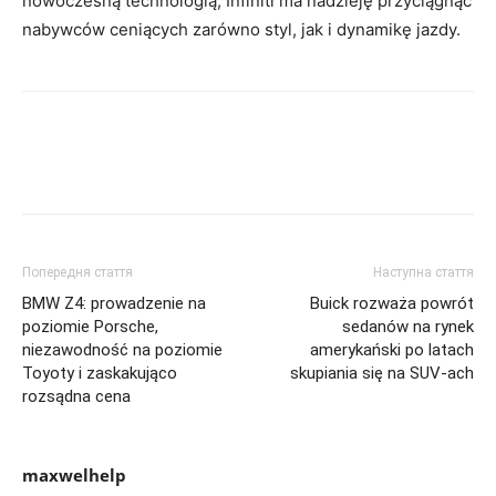
nowoczesną technologią, Infiniti ma nadzieję przyciągnąć
nabywców ceniących zarówno styl, jak i dynamikę jazdy.
Попередня стаття
Наступна стаття
BMW Z4: prowadzenie na
Buick rozważa powrót
poziomie Porsche,
sedanów na rynek
niezawodność na poziomie
amerykański po latach
Toyoty i zaskakująco
skupiania się na SUV-ach
rozsądna cena
maxwelhelp