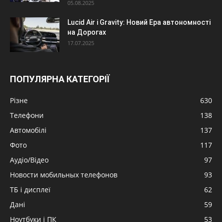
05.08.2025
Lucid Air і Gravity: Новий Ера автономності
на Дорогах
17.07.2025
ПОПУЛЯРНА КАТЕГОРІЇ
Різне
630
Телефони
138
Автомобілі
137
Фото
117
Аудіо/Відео
97
Новости мобильных телефонов
93
ТБ і дисплеї
62
Дані
59
Ноутбуки і ПК
53