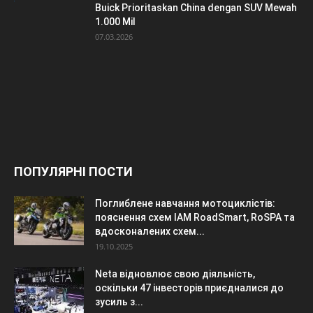
Buick Prioritaskan China dengan SUV Mewah
1.000 Mil
07.03.2026
ПОПУЛЯРНІ ПОСТИ
Поглиблене навчання мотоциклістів:
пояснення схем IAM RoadSmart, RoSPA та
вдосконалених схем...
19.10.2025
Neta відновлює свою діяльність,
оскільки 47 інвесторів приєдналися до
зусиль з...