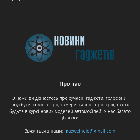
Про нас
З нами ви дізнаєтесь про сучасні гаджети, телефони,
ноутбуки, комп'ютери, камери, та інші пристрої, також
будьте в курсі нових моделей автомобілей. У нас багато
цікавого.
Звяжіться з нами:
maxwelhelp@gmail.com