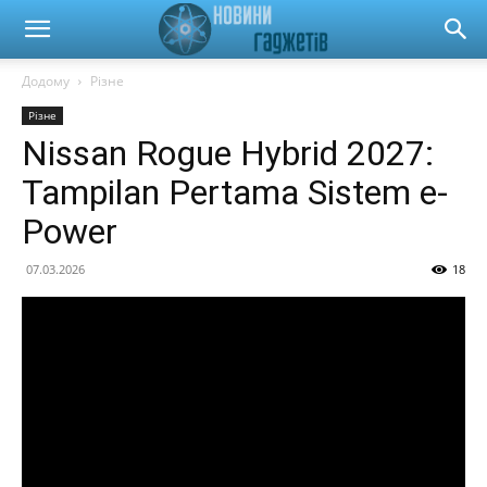
Новини
Додому
Різне
Різне
гаджетів
Nissan Rogue Hybrid 2027:
Tampilan Pertama Sistem e-
та
Power
07.03.2026
18
автомобілів