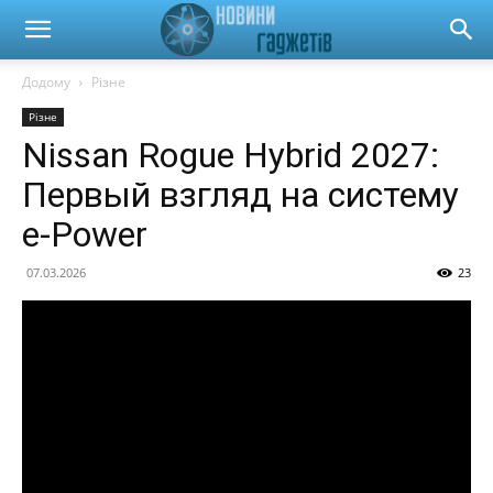
Новини
Додому
Різне
Різне
гаджетів
Nissan Rogue Hybrid 2027:
Первый взгляд на систему
та
e-Power
07.03.2026
23
автомобілів