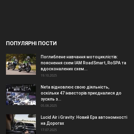
ПОПУЛЯРНІ ПОСТИ
Поглиблене навчання мотоциклістів:
пояснення схем IAM RoadSmart, RoSPA та
вдосконалених схем...
19.10.2025
Neta відновлює свою діяльність,
оскільки 47 інвесторів приєдналися до
зусиль з...
05.08.2025
Lucid Air і Gravity: Новий Ера автономності
на Дорогах
17.07.2025