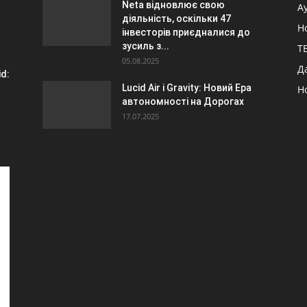
Neta відновлює свою
А
діяльність, оскільки 47
Н
інвесторів приєдналися до
зусиль з...
ТБ
05.08.2025
Д
id:
Lucid Air і Gravity: Новий Ера
Н
автономності на Дорогах
17.07.2025