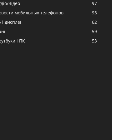
удіо/Відео
97
овости мобильных телефонов
93
 і дисплеї
62
ані
59
оутбуки і ПК
53