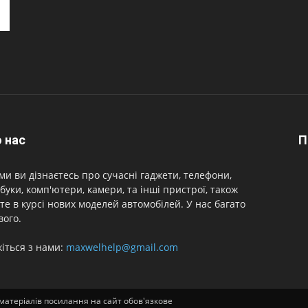
 нас
П
ми ви дізнаєтесь про сучасні гаджети, телефони,
буки, комп'ютери, камери, та інші пристрої, також
те в курсі нових моделей автомобілей. У нас багато
вого.
іться з нами:
maxwelhelp@gmail.com
і матеріалів посилання на сайт обов'язкове