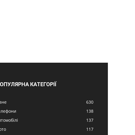
ОПУЛЯРНА КАТЕГОРІЇ
ізне
630
елефони
138
втомобілі
137
ото
117