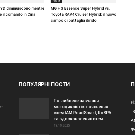
Різне
BYD diminuiscono mentre
MG HS Essence Super Hybrid vs.
e il comando in Cina
Toyota RAV4 Cruiser Hybrid: il nuovo
campo di battaglia ibrido
ПОПУЛЯРНІ ПОСТИ
П
Поглиблене навчання
Р
e-
мотоциклістів: пояснення
Т
схем IAM RoadSmart, RoSPA
та вдосконалених схем...
А
19.10.2025
Ф