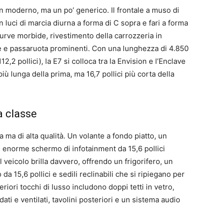
n moderno, ma un po’ generico. Il frontale a muso di
 luci di marcia diurna a forma di C sopra e fari a forma
curve morbide, rivestimento della carrozzeria in
he e passaruota prominenti. Con una lunghezza di 4.850
,2 pollici), la E7 si colloca tra la Envision e l’Enclave
più lunga della prima, ma 16,7 pollici più corta della
a classe
ta ma di alta qualità. Un volante a fondo piatto, un
 enorme schermo di infotainment da 15,6 pollici
 veicolo brilla davvero, offrendo un frigorifero, un
da 15,6 pollici e sedili reclinabili che si ripiegano per
riori tocchi di lusso includono doppi tetti in vetro,
ldati e ventilati, tavolini posteriori e un sistema audio