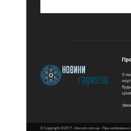
Про
З на
ноут
будь
ціка
Звяж
© Copyright ©2017 - biscont.com.ua - При копіюванн