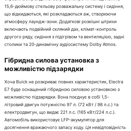
15,6-дюймову стельову розважальну систему і сидіння,
що відкидаються, які розкладаються аж, створюючи
атмосферу лаундж-зони. Додаткові розкішні штрихи
включають подвійний скляний дах, клімат-контроль
другого ряду, сидіння з підігрівом та вентиляцією, задні
столики та 20-динамічну аудіосистему Dolby Atmos.
Гібридна силова установка з
можливістю підзарядки
Хоча Buick не розкриває повних характеристик, Electra
E7 буде оснащений гібридною силовою установкою з
можливістю підзарядки. Вона поєднує в собі 1,5-
літровий двигун потужністю 97 л. (72 кВт / 98 л.с.) та
електродвигун, що видає 221 л.с. (165 кВт/224 л.с.).
Автомобіль використовує LFP-акумулятор для
досягнення вражаючого запасу ходу.
Ця невідповідність