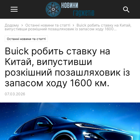
Додому
Останні новини та статті
Buick робить ставку на Китай,
випустивши розкішний позашляховик із запасом ходу 1600...
Останні новини та статті
Buick робить ставку на
Китай, випустивши
розкішний позашляховик із
запасом ходу 1600 км.
07.03.2026