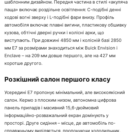
шаблонним дизайном. Передня частина в стилі «акуляча
паща» включає роздільне освітлення: С-подібні денні
ходові вогні зверху і L-подібні фари внизу. Профіль
автомобіля включає плавні вигини, пластикову обшивку
кузова, обтічні дверні ручки і колісні арки, що
виступають. При довжині 4850 мм і колісній базі 2850
мм E7 за розмірами знаходиться між Buick Envision і
Enclave – на 209 мм довше першого, але на 427 мм
коротше другого.
Розкішний салон першого класу
Усередині E7 пропонує мінімальний, але високоякісний
салон. Кермо з плоским низом, автономна цифрова
панель приладів і масивний 15,6-дюймовий
інформаційно-розважальний екран домінують у
просторі. Друге сидіння – місце, де автомобіль по-
справжньому виділяється, пропонуючи холодильник,