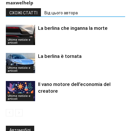
maxwelhelp
СХОЖІ СТАТТІ
Від цього автора
La berlina che inganna la morte
Ultime notizie e
articoli
La berlina è tornata
Ultime notizie e
articoli
Il vano motore dell’economia del
creatore
Ultime notizie e
articoli
Автомобілі