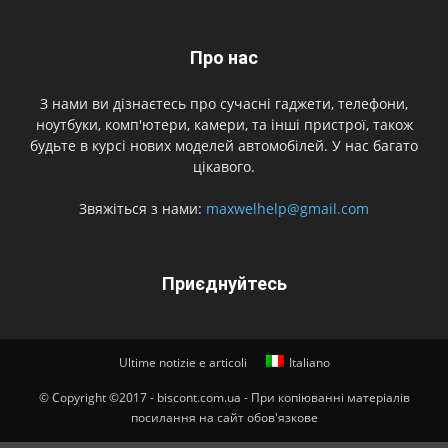
Про нас
З нами ви дізнаєтесь про сучасні гаджети, телефони,
ноутбуки, комп'ютери, камери, та інші пристрої, також
будьте в курсі нових моделей автомобілей. У нас багато
цікавого.
Звяжіться з нами:
maxwelhelp@gmail.com
Приєднуйтесь
Ultime notizie e articoli
Italiano
© Copyright ©2017 - biscont.com.ua - При копіюванні матеріалів
посилання на сайт обов'язкове