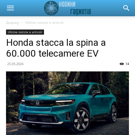
Новини
Додому
Ultime notizie e articoli
Ultime notizie e articoli
гаджетів
Honda stacca la spina a
60.000 telecamere EV
та
25.05.2026
14
автомобілів