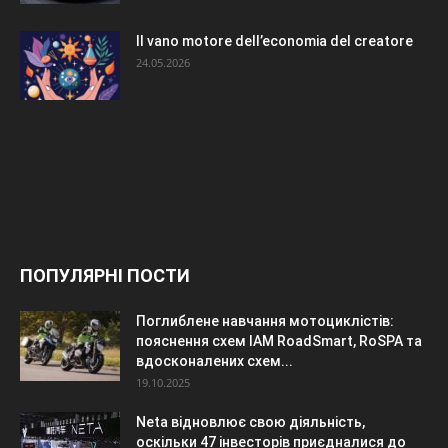
Il vano motore dell’economia del creatore
24.05.2026
ПОПУЛЯРНІ ПОСТИ
Поглиблене навчання мотоциклістів:
пояснення схем IAM RoadSmart, RoSPA та
вдосконалених схем...
19.10.2025
Neta відновлює свою діяльність,
оскільки 47 інвесторів приєдналися до