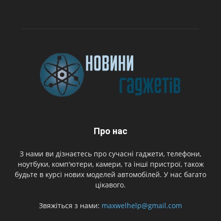
Про нас
З нами ви дізнаєтесь про сучасні гаджети, телефони,
ноутбуки, комп'ютери, камери, та інші пристрої, також
будьте в курсі нових моделей автомобілей. У нас багато
цікавого.
Звяжіться з нами:
maxwelhelp@gmail.com