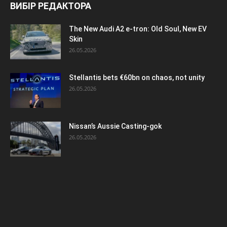
ВИБІР РЕДАКТОРА
The New Audi A2 e-tron: Old Soul, New EV
Skin
26.05.2026
Stellantis bets €60bn on chaos, not unity
26.05.2026
Nissan’s Aussie Casting-gok
26.05.2026