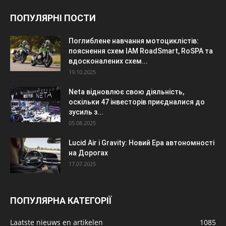
ПОПУЛЯРНІ ПОСТИ
Поглиблене навчання мотоциклістів:
пояснення схем IAM RoadSmart, RoSPA та
вдосконалених схем...
19.10.2025
Neta відновлює свою діяльність,
оскільки 47 інвесторів приєдналися до
зусиль з...
05.08.2025
Lucid Air і Gravity: Новий Ера автономності
на Дорогах
17.07.2025
ПОПУЛЯРНА КАТЕГОРІЇ
Laatste nieuws en artikelen
1085