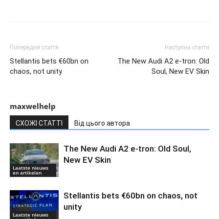
Попередня стаття
Наступна стаття
Stellantis bets €60bn on
The New Audi A2 e-tron: Old
chaos, not unity
Soul, New EV Skin
maxwelhelp
СХОЖІ СТАТТІ
Від цього автора
The New Audi A2 e-tron: Old Soul,
New EV Skin
Laatste nieuws
en artikelen
Stellantis bets €60bn on chaos, not
unity
Laatste nieuws