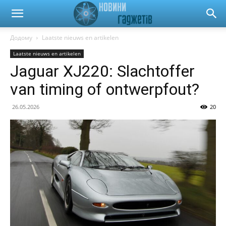
Новини
Додому
Laatste nieuws en artikelen
Laatste nieuws en artikelen
гаджетів
Jaguar XJ220: Slachtoffer
van timing of ontwerpfout?
та
26.05.2026
20
автомобілів