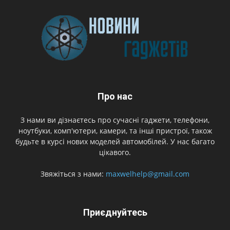
Про нас
З нами ви дізнаєтесь про сучасні гаджети, телефони,
ноутбуки, комп'ютери, камери, та інші пристрої, також
будьте в курсі нових моделей автомобілей. У нас багато
цікавого.
Звяжіться з нами:
maxwelhelp@gmail.com
Приєднуйтесь