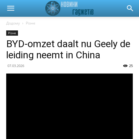
Новини
Додому
Різне
Різне
гаджетів
BYD-omzet daalt nu Geely de
leiding neemt in China
та
07.03.2026
25
автомобілів