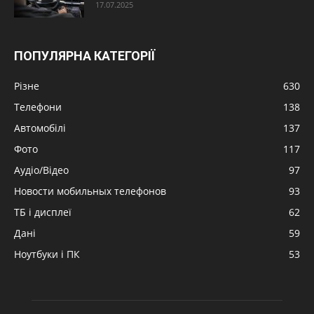
17.07.2025
ПОПУЛЯРНА КАТЕГОРІЇ
Різне
630
Телефони
138
Автомобілі
137
Фото
117
Аудіо/Відео
97
Новости мобильных телефонов
93
ТБ і дисплеї
62
Дані
59
Ноутбуки і ПК
53