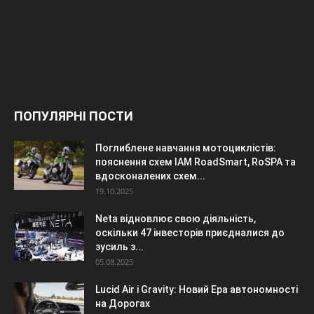
ПОПУЛЯРНІ ПОСТИ
Поглиблене навчання мотоциклістів:
пояснення схем IAM RoadSmart, RoSPA та
вдосконалених схем...
19.10.2025
Neta відновлює свою діяльність,
оскільки 47 інвесторів приєдналися до
зусиль з...
05.08.2025
Lucid Air і Gravity: Новий Ера автономності
на Дорогах