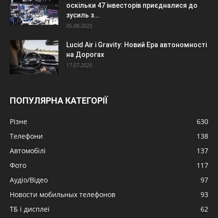
оскільки 47 інвесторів приєдналися до
зусиль з...
05.08.2025
Lucid Air і Gravity: Новий Ера автономності
на Дорогах
17.07.2025
ПОПУЛЯРНА КАТЕГОРІЇ
Різне
630
Телефони
138
Автомобілі
137
Фото
117
Аудіо/Відео
97
Новости мобильных телефонов
93
ТБ і дисплеї
62