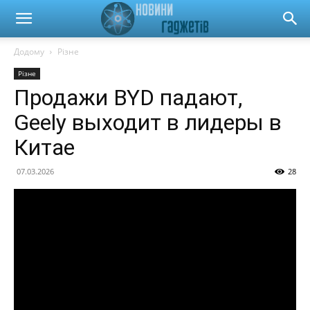
Новини
Додому
Різне
Різне
гаджетів
Продажи BYD падают,
Geely выходит в лидеры в
та
Китае
07.03.2026
28
автомобілів