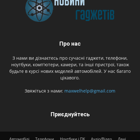
Про нас
З нами ви дізнаєтесь про сучасні гаджети, телефони,
ноутбуки, комп'ютери, камери, та інші пристрої, також
будьте в курсі нових моделей автомобілей. У нас багато
цікавого.
Звяжіться з нами:
maxwelhelp@gmail.com
Приєднуйтесь
Автомобілі
Телефони
Ноутбуки і ПК
Аудіо/Відео
Дані