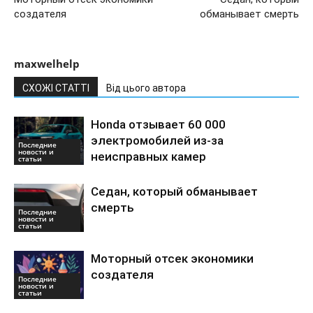
создателя
обманывает смерть
maxwelhelp
СХОЖІ СТАТТІ
Від цього автора
Honda отзывает 60 000
электромобилей из-за
Последние
новости и
неисправных камер
статьи
Седан, который обманывает
смерть
Последние
новости и
статьи
Моторный отсек экономики
создателя
Последние
новости и
статьи