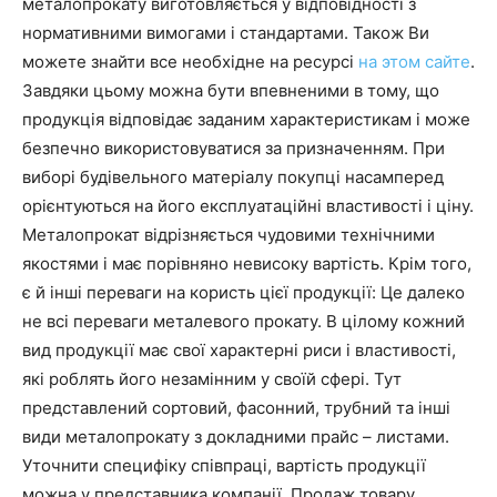
металопрокату виготовляється у відповідності з
нормативними вимогами і стандартами. Також Ви
можете знайти все необхідне на ресурсі
на этом сайте
.
Завдяки цьому можна бути впевненими в тому, що
продукція відповідає заданим характеристикам і може
безпечно використовуватися за призначенням. При
виборі будівельного матеріалу покупці насамперед
орієнтуються на його експлуатаційні властивості і ціну.
Металопрокат відрізняється чудовими технічними
якостями і має порівняно невисоку вартість. Крім того,
є й інші переваги на користь цієї продукції: Це далеко
не всі переваги металевого прокату. В цілому кожний
вид продукції має свої характерні риси і властивості,
які роблять його незамінним у своїй сфері. Тут
представлений сортовий, фасонний, трубний та інші
види металопрокату з докладними прайс – листами.
Уточнити специфіку співпраці, вартість продукції
можна у представника компанії. Продаж товару