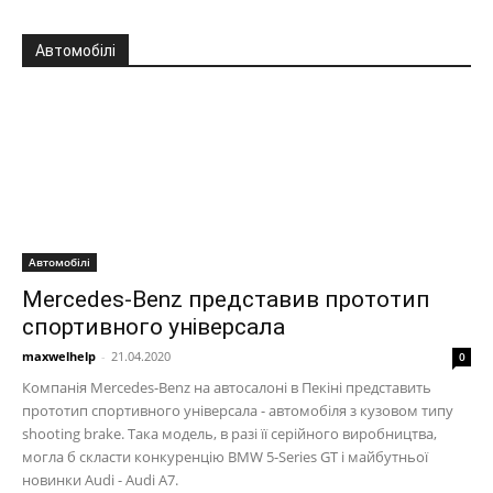
Автомобілі
Автомобілі
Mercedes-Benz представив прототип
спортивного універсала
maxwelhelp
-
21.04.2020
0
Компанія Mercedes-Benz на автосалоні в Пекіні представить
прототип спортивного універсала - автомобіля з кузовом типу
shooting brake. Така модель, в разі її серійного виробництва,
могла б скласти конкуренцію BMW 5-Series GT і майбутньої
новинки Audi - Audi A7.