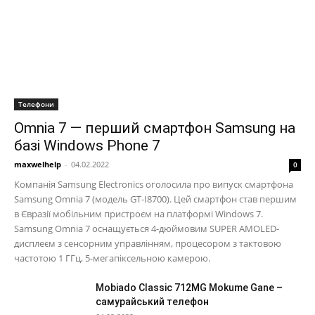
Телефони
Omnia 7 — перший смартфон Samsung на
базі Windows Phone 7
maxwelhelp
-
04.02.2022
0
Компанія Samsung Electronics оголосила про випуск смартфона
Samsung Omnia 7 (модель GT-I8700). Цей смартфон став першим
в Євразії мобільним пристроєм на платформі Windows 7.
Samsung Omnia 7 оснащується 4-дюймовим SUPER AMOLED-
дисплеєм з сенсорним управлінням, процесором з тактовою
частотою 1 ГГц, 5-мегапіксельною камерою.
Mobiado Classic 712MG Mokume Gane –
самурайський телефон