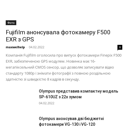
Фото
Fujifilm анонсувала фотокамеру F500
EXR з GPS
maxwelhelp
-
04.02.2022
0
Компанія Fujifilm оголосила про випуск фотокамери Finepix F500
EXR, забезпеченою GPS модулем. Новинка має 16-
мегапіксельний CMOS сенсор, що дозволяє записувати відео
стандарту 1080p і знімати фотографії з повною роздільною
здатністю зі швидкістю 8 кадрів в секунду.
Olympus представив компактну модель
SP-610UZ з 22х зумом
04.02.2022
Olympus анонсував дві бюджетні
фотокамери VG-130 і VG-120