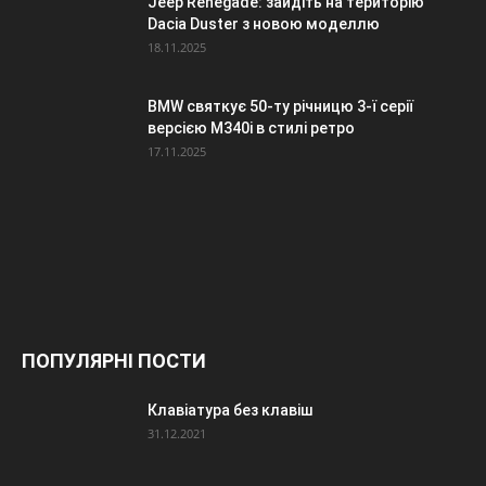
Jeep Renegade: зайдіть на територію
Dacia Duster з новою моделлю
18.11.2025
BMW святкує 50-ту річницю 3-ї серії
версією M340i в стилі ретро
17.11.2025
ПОПУЛЯРНІ ПОСТИ
Клавіатура без клавіш
31.12.2021