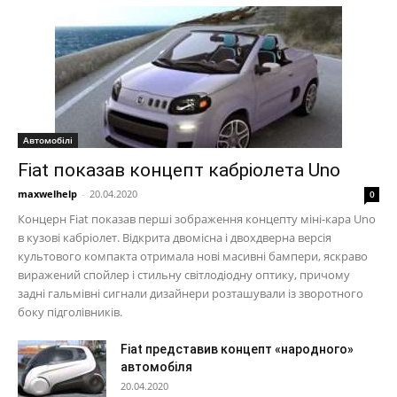
Автомобілі
Fiat показав концепт кабріолета Uno
maxwelhelp
-
20.04.2020
0
Концерн Fiat показав перші зображення концепту міні-кара Uno
в кузові кабріолет. Відкрита двомісна і двохдверна версія
культового компакта отримала нові масивні бампери, яскраво
виражений спойлер і стильну світлодіодну оптику, причому
задні гальмівні сигнали дизайнери розташували із зворотного
боку підголівників.
Fiat представив концепт «народного»
автомобіля
20.04.2020