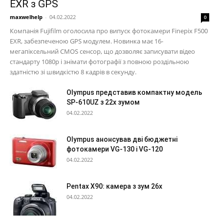
EXR з GPS
maxwelhelp
-
04.02.2022
0
Компанія Fujifilm оголосила про випуск фотокамери Finepix F500
EXR, забезпеченою GPS модулем. Новинка має 16-
мегапіксельний CMOS сенсор, що дозволяє записувати відео
стандарту 1080p і знімати фотографії з повною роздільною
здатністю зі швидкістю 8 кадрів в секунду.
Olympus представив компактну модель
SP-610UZ з 22х зумом
04.02.2022
Olympus анонсував дві бюджетні
фотокамери VG-130 і VG-120
04.02.2022
Pentax X90: камера з зум 26х
04.02.2022