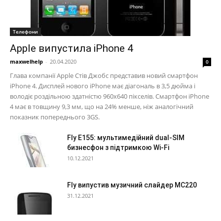
Телефони
Apple випустила iPhone 4
maxwelhelp
-
20.04.2020
0
Глава компанії Apple Стів Джобс представив новий смартфон
iPhone 4. Дисплей нового iPhone має діагональ в 3,5 дюйма і
володіє роздільною здатністю 960х640 пікселів. Смартфон iPhone
4 має в товщину 9,3 мм, що на 24% менше, ніж аналогічний
показник попереднього 3GS.
Fly E155: мультимедійний dual-SIM
бизнесфон з підтримкою Wi-Fi
10.12.2021
Fly випустив музичний слайдер MC220
31.12.2021