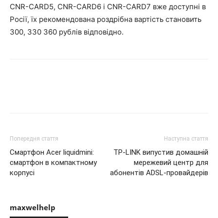
CNR-CARD5, CNR-CARD6 і CNR-CARD7 вже доступні в
Росії, їх рекомендована роздрібна вартість становить
300, 330 360 рублів відповідно.
Попередня стаття
Наступна стаття
Смартфон Acer liquidmini:
TP-LINK випустив домашній
смартфон в компактному
мережевий центр для
корпусі
абонентів ADSL-провайдерів
maxwelhelp