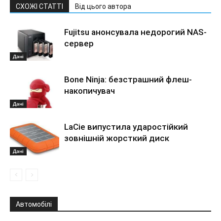
СХОЖІ СТАТТІ
Від цього автора
Fujitsu анонсувала недорогий NAS-
сервер
Дані
Bone Ninja: безстрашний флеш-
накопичувач
Дані
LaCie випустила ударостійкий
зовнішній жорсткий диск
Дані
Автомобілі