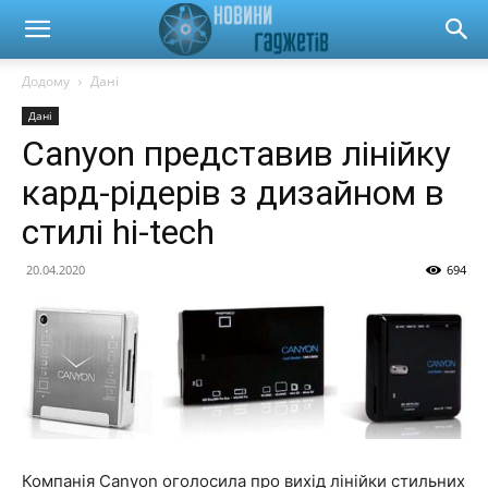
Новини
Додому
Дані
Дані
гаджетів
Canyon представив лінійку
кард-рідерів з дизайном в
та
стилі hi-tech
20.04.2020
694
автомобілів
Компанія Canyon оголосила про вихід лінійки стильних