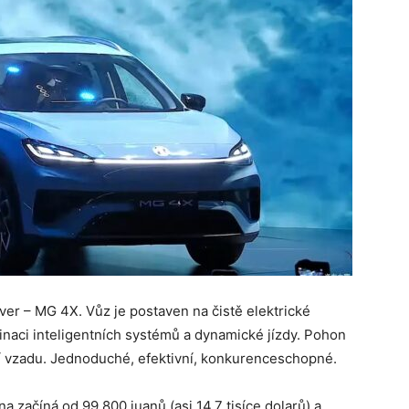
ver – MG 4X. Vůz je postaven na čistě elektrické
binaci inteligentních systémů a dynamické jízdy. Pohon
í vzadu. Jednoduché, efektivní, konkurenceschopné.
na začíná od 99 800 juanů (asi 14,7 tisíce dolarů) a