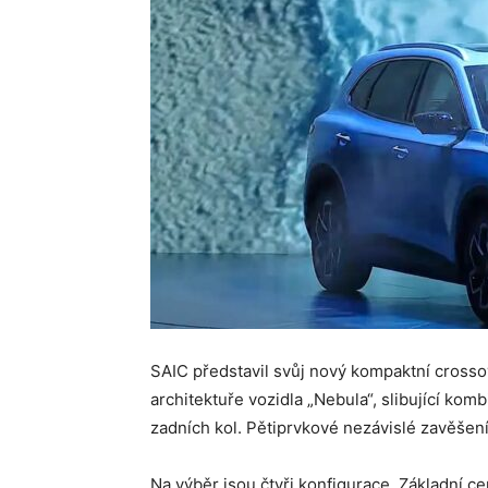
Analýza
Trhu
SAIC představil svůj nový kompaktní crosso
architektuře vozidla „Nebula“, slibující kom
zadních kol. Pětiprvkové nezávislé zavěšen
Na výběr jsou čtyři konfigurace. Základní ce