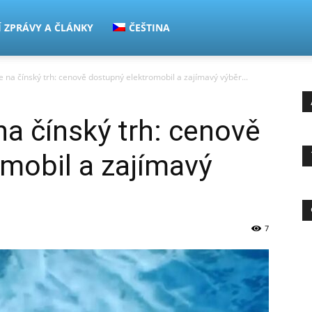
Í ZPRÁVY A ČLÁNKY
ČEŠTINA
 na čínský trh: cenově dostupný elektromobil a zajímavý výběr...
a čínský trh: cenově
mobil a zajímavý
7