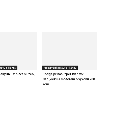
rávy a články
Nejnovější zprávy a články
ský luxus: bitva služeb,
Dodge přináší zpět kladivo:
Nabíječku s motorem o výkonu 700
koní