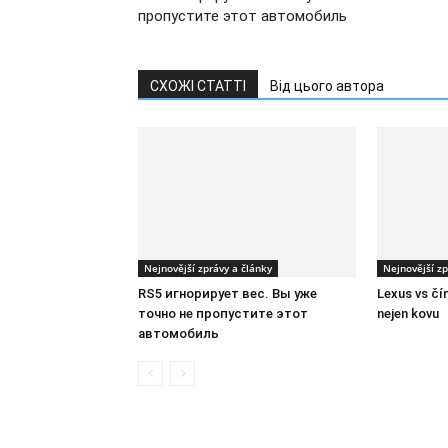
пропустите этот автомобиль
СХОЖІ СТАТТІ
Від цього автора
Nejnovější zprávy a články
Nejnovější zp
RS5 игнорирует вес. Вы уже
Lexus vs čín
точно не пропустите этот
nejen kovu
автомобиль