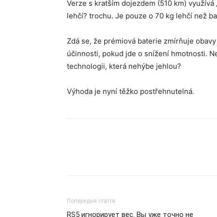
Verze s kratším dojezdem (510 km) využívá 
lehčí? trochu. Je pouze o 70 kg lehčí než ba
Zdá se, že prémiová baterie zmírňuje obavy
účinnosti, pokud jde o snížení hmotnosti. N
technologii, která nehýbe jehlou?
Výhoda je nyní těžko postřehnutelná.
Попередня стаття
RS5 игнорирует вес. Вы уже точно не