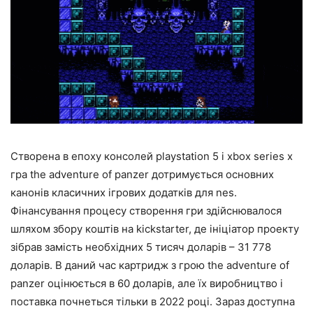
Створена в епоху консолей playstation 5 і xbox series x
гра the adventure of panzer дотримується основних
канонів класичних ігрових додатків для nes.
Фінансування процесу створення гри здійснювалося
шляхом збору коштів на kickstarter, де ініціатор проекту
зібрав замість необхідних 5 тисяч доларів – 31 778
доларів. В даний час картридж з грою the adventure of
panzer оцінюється в 60 доларів, але їх виробництво і
поставка почнеться тільки в 2022 році. Зараз доступна