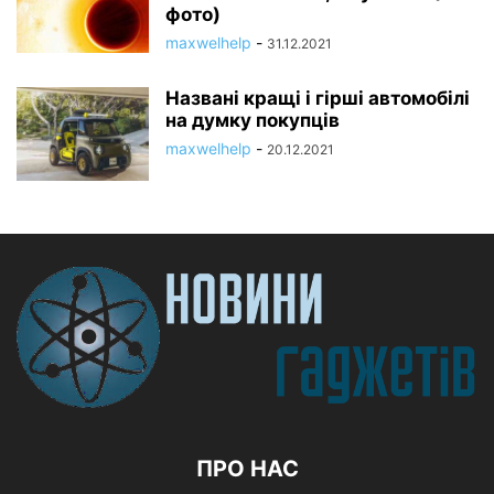
фото)
maxwelhelp
-
31.12.2021
Названі кращі і гірші автомобілі
на думку покупців
maxwelhelp
-
20.12.2021
ПРО НАС