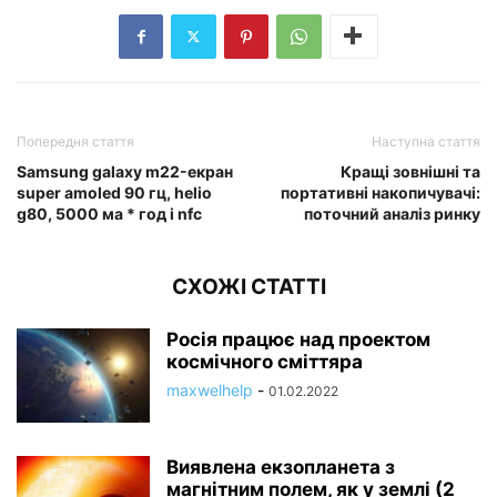
Попередня стаття
Наступна стаття
Samsung galaxy m22-екран
Кращі зовнішні та
super amoled 90 гц, helio
портативні накопичувачі:
g80, 5000 ма * год і nfc
поточний аналіз ринку
СХОЖІ СТАТТІ
Росія працює над проектом
космічного сміттяра
maxwelhelp
-
01.02.2022
Виявлена екзопланета з
магнітним полем, як у землі (2