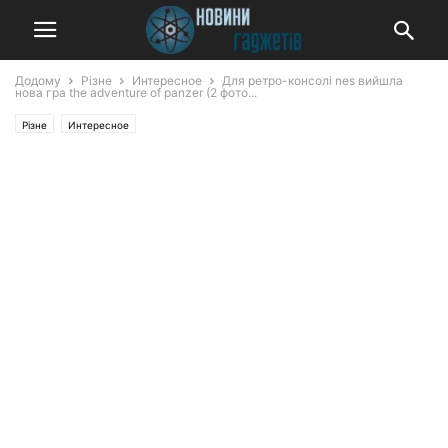
Додому
Різне
Интересное
Для ретро-консолі nes вийшла
нова гра the adventure of panzer (2 фото...
Різне
Интересное