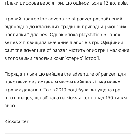
тільки цифрова версія гри, що оцінюється в 12 доларів.
Ігровий процес the adventure of panzer розроблений
відповідно до класичних традицій пригодницької гри»
бродилки ” для nes. Однак епоха playstation 5 і xbox
series x підвищила значення діалогів в грі. Офіційний
сайт the adventure of panzer містить опис гри і малюнки
з головними героями комп’ютерної історії.
Поряд з тільки що вийшла the adventure of panzer, для
приставки nes останнім часом вийшло кілька нових
ігрових додатків. Так в 2019 році була випущена гра
micro mages, що зібрала на kickstarter понад 150 тисяч
євро.
Kickstarter