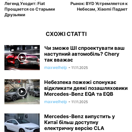
Легенд Уходит: Fiat
Рынок: BYD Устремляется к
Прощается со Старыми
Небесам, Xiaomi Падает
Друзьями
СХОЖІ СТАТТІ
Чи зможе ШІ спроектувати ваш
наступний автомобіль? Chery
так вважає
maxwelhelp
-
11.11.2025
Небезпека пожежі спонукає
відкликати деякі позашляховики
Mercedes-Benz EQA та EQB
maxwelhelp
-
11.11.2025
Mercedes-Benz випустить у
Китаї більш доступну
електричну версію CLA