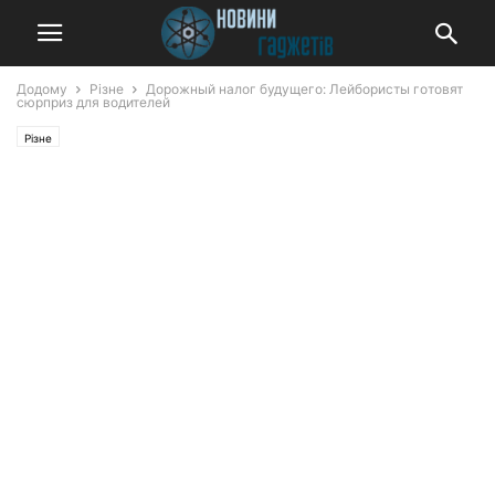
Додому
Різне
Дорожный налог будущего: Лейбористы готовят
сюрприз для водителей
Різне