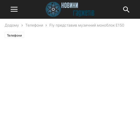
Додому
Телефони
Fly представив музичний моноблок E150
Телефони