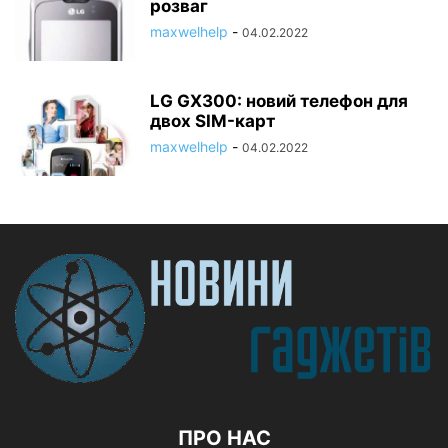
розваг
maxwelhelp
-
04.02.2022
LG GX300: новий телефон для
двох SIM-карт
maxwelhelp
-
04.02.2022
ПРО НАС