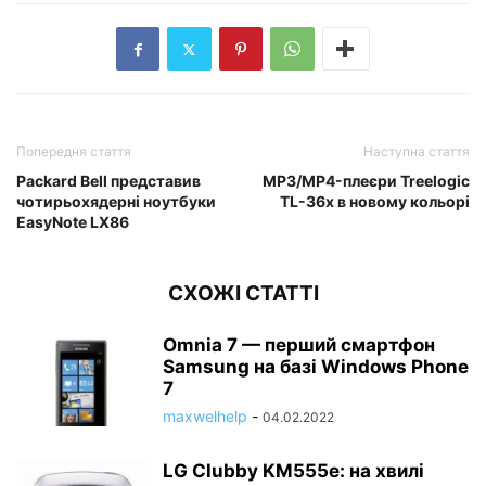
Попередня стаття
Наступна стаття
Packard Bell представив
MP3/MP4-плеєри Treelogic
чотирьохядерні ноутбуки
TL-36x в новому кольорі
EasyNote LX86
СХОЖІ СТАТТІ
Omnia 7 — перший смартфон
Samsung на базі Windows Phone
7
maxwelhelp
-
04.02.2022
LG Clubby KM555e: на хвилі