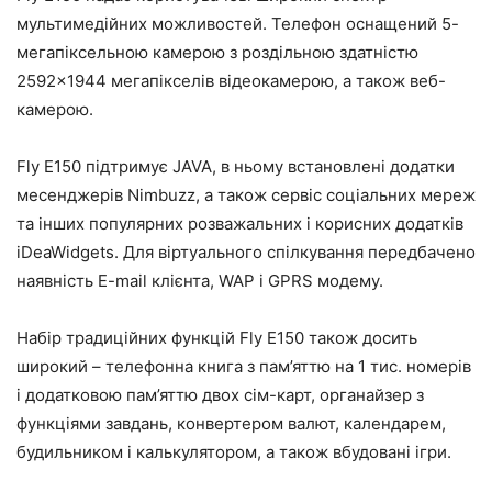
мультимедійних можливостей. Телефон оснащений 5-
мегапіксельною камерою з роздільною здатністю
2592×1944 мегапікселів відеокамерою, а також веб-
камерою.
Fly E150 підтримує JAVA, в ньому встановлені додатки
месенджерів Nimbuzz, а також сервіс соціальних мереж
та інших популярних розважальних і корисних додатків
iDeaWidgets. Для віртуального спілкування передбачено
наявність E-mail клієнта, WAP і GPRS модему.
Набір традиційних функцій Fly E150 також досить
широкий – телефонна книга з пам’яттю на 1 тис. номерів
і додатковою пам’яттю двох сім-карт, органайзер з
функціями завдань, конвертером валют, календарем,
будильником і калькулятором, а також вбудовані ігри.