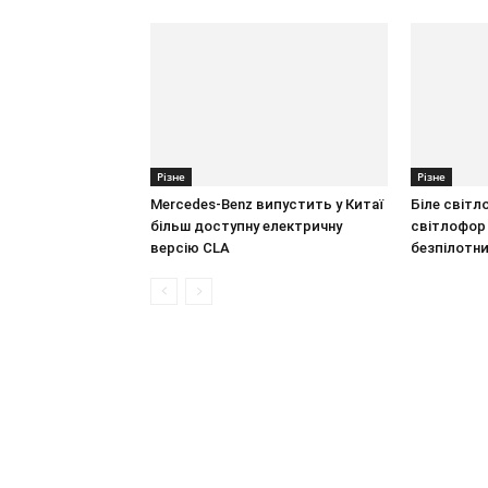
Різне
Різне
Mercedes-Benz випустить у Китаї
Біле світл
більш доступну електричну
світлофор
версію CLA
безпілотни