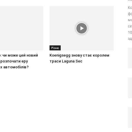
Ко
фо
м
се
10
зд
Різне
о: чи може цей новий
Koenigsegg знову стає королем
 розпочати еру
траси Laguna Sec
х автомобілів?