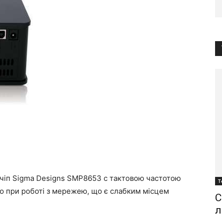
чіп Sigma Designs SMP8653 c тактовою частотою
Т
ю при роботі з мережею, що є слабким місцем
С
л