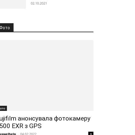
02.10.2021
Фото
ото
ujifilm анонсувала фотокамеру
500 EXR з GPS
xwelhelp
-
04.02.2022
0