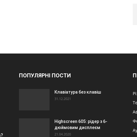
ПОПУЛЯРНІ ПОСТИ
П
Клавіатура без клавіш
Р
31.12.2021
Т
А
Ф
Highscreen 605: рідер з 6-
дюймовим дисплеєм
А
21.04.2020
в?