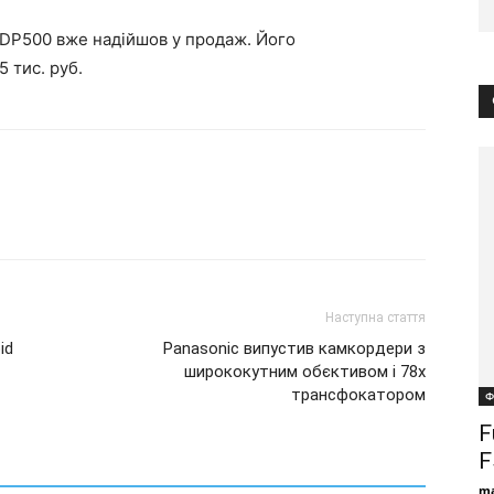
DP500 вже надійшов у продаж. Його
 тис. руб.
Наступна стаття
id
Panasonic випустив камкордери з
ширококутним обєктивом і 78х
трансфокатором
Ф
F
F
ma