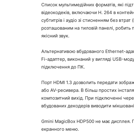
Список мультимедійних форматів, які під
відеокодеків, включаючи H. 264 в контейн
субтитрів і аудіо зі стисненням без втрат
розташованим на тиловій панелі, робить п
якісний звук.
Альтернативою вбудованого Ethernet-ада
Fi-адаптер, виконаний у вигляді USB-мо
підключення до ПК.
Порт HDMI 1.3 дозволить передати зображе
або AV-ресивера. В більш простих інстал
композитний вихід. При підключенні чере
вбудованих декодерів виводити мікшовані 
Gmini MagicBox HDP500 не має дисплея. П
екранного меню.