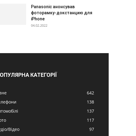
Panasonic анонсував
фоторамку-докстанцию для
iPhone
04.02.2022
ОПУЛЯРНА КАТЕГОРІЇ
ізне
642
елефони
138
втомобілі
137
ото
117
удіо/Відео
97