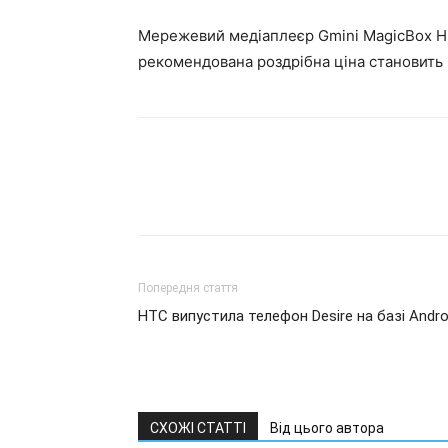
Мережевий медіаплеєр Gmini MagicBox H
рекомендована роздрібна ціна становить 5
Попередня стаття
HTC випустила телефон Desire на базі Andro
СХОЖІ СТАТТІ
Від цього автора