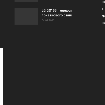
Н
ТБ
LG GS155: телефон
початкового рівня
Д
04.02.2022
Н