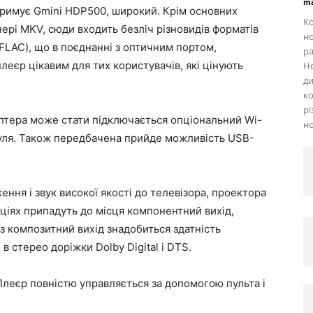
ma
тримує Gmini HDP500, широкий. Крім основних
Ко
ері MKV, сюди входить безліч різновидів форматів
но
 (FLAC), що в поєднанні з оптичним портом,
ра
леєр цікавим для тих користувачів, які цінують
Но
ди
ко
рі
птера може стати підключається опціональний Wi-
но
дуля. Також передбачена прийде можливість USB-
ння і звук високої якості до телевізора, проектора
яціях припадуть до місця компонентний вихід,
з композитний вихід знадобиться здатність
в стерео доріжки Dolby Digital і DTS.
леєр повністю управляється за допомогою пульта і