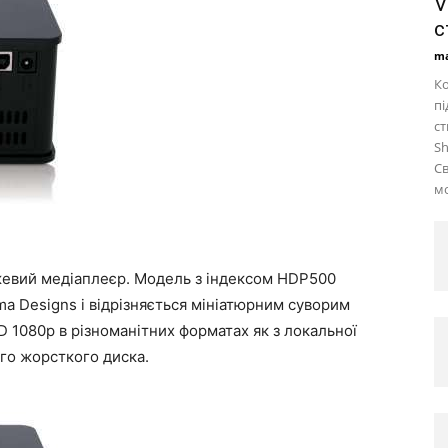
V
с
ma
Ко
пі
ст
Sh
С
м
жевий медіаплеєр. Модель з індексом HDP500
gma Designs і відрізняється мініатюрним суворим
D 1080p в різноманітних форматах як з локальної
ого жорсткого диска.