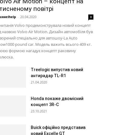
olvo Air Motion – концепт на
тисненому повітрі
xwelhelp
-
20.04.2020
0
мпанія Volvo продемонструвала новий концепт
д назвою Volvo Air Motion. Дизайн автомобіля був
ворений спеціально для автошоу-La Auto
ow1000 pound car. Модель важить всього 409 кг.
воєю формою нагадує концепт раковину
олюска.
Treelogic випустив новий
антирадар TL-R1
21.04.2020
Honda покаже двомісний
концепт 3R-C
23.10.2021
Buick офіційно представив
новий Excelle GT