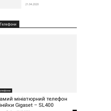
21.04.2020
Телефони
елефони
амий мініатюрний телефон
інійки Gigaset – SL400