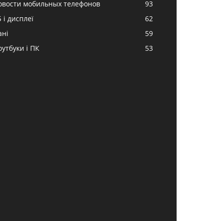
овости мобильных телефонов
93
 і дисплеї
62
ані
59
оутбуки і ПК
53