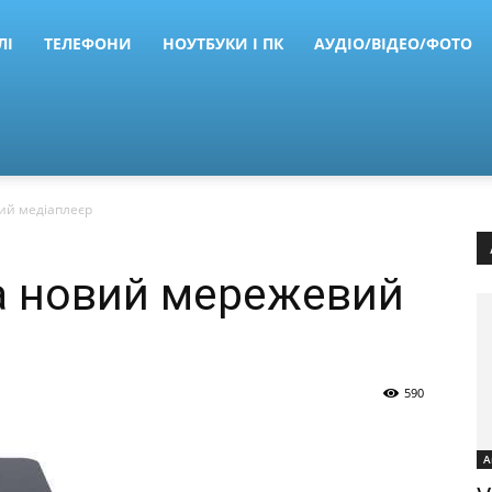
ЛІ
ТЕЛЕФОНИ
НОУТБУКИ І ПК
АУДІО/ВІДЕО/ФОТО
ий медіаплеєр
а новий мережевий
590
А