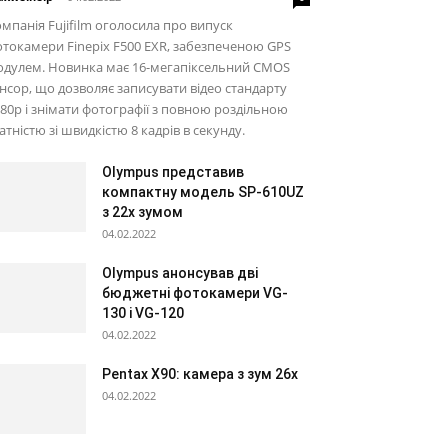
мпанія Fujifilm оголосила про випуск
токамери Finepix F500 EXR, забезпеченою GPS
одулем. Новинка має 16-мегапіксельний CMOS
нсор, що дозволяє записувати відео стандарту
80p і знімати фотографії з повною роздільною
атністю зі швидкістю 8 кадрів в секунду.
Olympus представив
компактну модель SP-610UZ
з 22х зумом
04.02.2022
Olympus анонсував дві
бюджетні фотокамери VG-
130 і VG-120
04.02.2022
Pentax X90: камера з зум 26х
04.02.2022