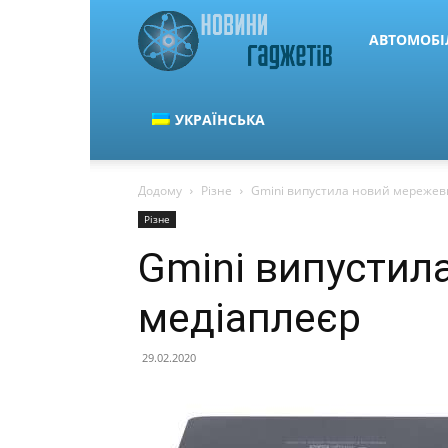
Новини
АВТОМОБІ
гаджетів
УКРАЇНСЬКА
Додому
Різне
Gmini випустила новий мережев
та
Різне
Gmini випустил
автомобілів
медіаплеєр
29.02.2020