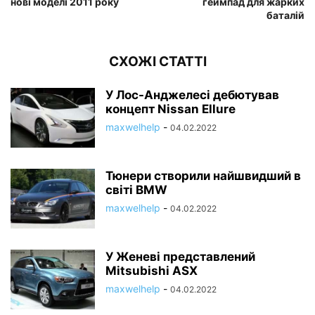
нові моделі 2011 року
геймпад для жарких
баталій
СХОЖІ СТАТТІ
У Лос-Анджелесі дебютував
концепт Nissan Ellure
maxwelhelp
-
04.02.2022
Тюнери створили найшвидший в
світі BMW
maxwelhelp
-
04.02.2022
У Женеві представлений
Mitsubishi ASX
maxwelhelp
-
04.02.2022