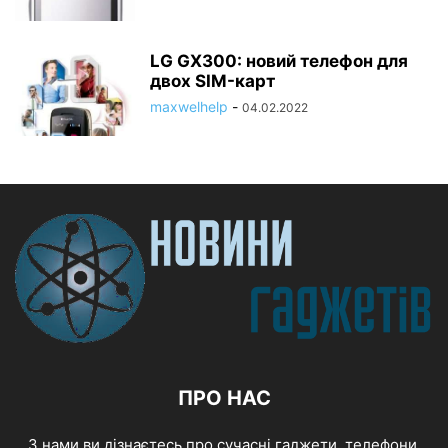
LG GX300: новий телефон для
двох SIM-карт
maxwelhelp
-
04.02.2022
ПРО НАС
З нами ви дізнаєтесь про сучасні гаджети, телефони,