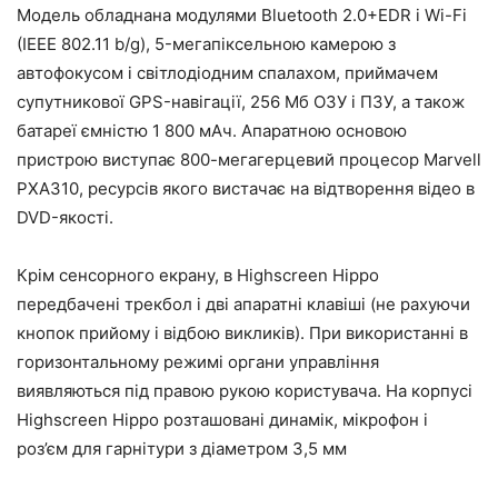
Модель обладнана модулями Bluetooth 2.0+EDR і Wi-Fi
(IEEE 802.11 b/g), 5-мегапіксельною камерою з
автофокусом і світлодіодним спалахом, приймачем
супутникової GPS-навігації, 256 Мб ОЗУ і ПЗУ, а також
батареї ємністю 1 800 мАч. Апаратною основою
пристрою виступає 800-мегагерцевий процесор Marvell
PXA310, ресурсів якого вистачає на відтворення відео в
DVD-якості.
Крім сенсорного екрану, в Highscreen Hippo
передбачені трекбол і дві апаратні клавіші (не рахуючи
кнопок прийому і відбою викликів). При використанні в
горизонтальному режимі органи управління
виявляються під правою рукою користувача. На корпусі
Highscreen Hippo розташовані динамік, мікрофон і
роз’єм для гарнітури з діаметром 3,5 мм