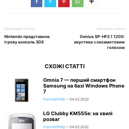
Попередня стаття
Наступна стаття
Nintendo представила
Genius SP-HF2.1 1205:
ігрову консоль 3DS
акустика з оксамитовим
голосом
СХОЖІ СТАТТІ
Omnia 7 — перший смартфон
Samsung на базі Windows Phone
7
maxwelhelp
-
04.02.2022
LG Clubby KM555e: на хвилі
розваг
maxwelhelp
-
04.02.2022